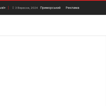
val»
Приморський бульвар в Одесі. Чим відома
Реклама
3 Вересня, 2024