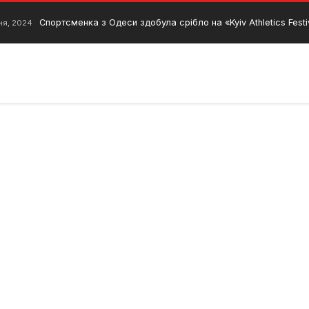
Спортсменка з Одеси здобула срібло на «Kyiv Athletics Festi
ня, 2024