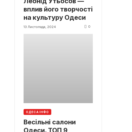
Леонід Утьосов —
вплив його творчості
на культуру Одеси
0
13 Листопада, 2024
ОДЕСА ІНФО
Весільні салони
Одеси. ТОП 9