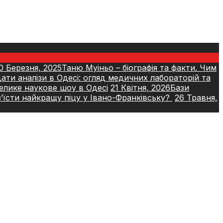
0 Березня, 2025
Таню Муіньо – біографія та факти. Чим
ати аналізи в Одесі: огляд медичних лабораторій та
елике наукове шоу в Одесі
21 Квітня, 2026
Бази
’їсти найкращу піцу у Івано-Франківську?
26 Травня,