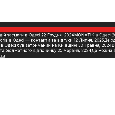
ій засмаги в Одесі
22 Грудня, 2024
MONATIK в Одесі
2
гів в Одесі — контакти та відгуки
12 Липня, 2025
Де зд
 в Одесі був затриманий на Київщині
30 Травня, 2024
В
ї та бюджетного відпочинку
25 Червня, 2024
Де можна з
ста