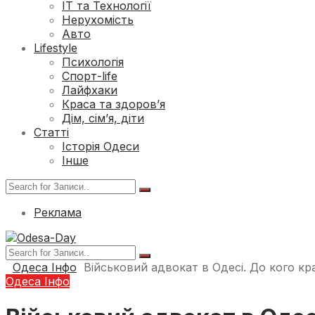
ІТ та Технології
Нерухомість
Авто
Lifestyle
Психологія
Спорт-life
Лайфхаки
Краса та здоров’я
Дім, сім’я, діти
Статті
Історія Одеси
Інше
Реклама
Одеса Інфо
Військовий адвокат в Одесі. До кого к
Одеса Інфо