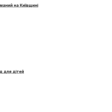
маний на Київщині
д для дітей