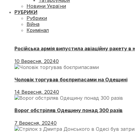
Татарбунари
Новини України
РУБРИКИ
Рубрики
Війна
Кримінал
Російська армія випустила авіаційну ракету в
10 Вересня, 2024
0
Чоловік торгував боєприпасами на Одещині
14 Вересня, 2024
0
Ворог обстріляв Одещину понад 300 разів
7 Вересня, 2024
0