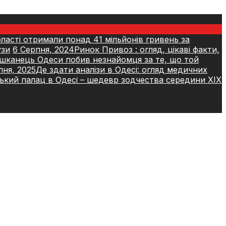
ласті отримали понад 41 мільйонів гривень за
узи
6 Серпня, 2024
Ринок Привоз : огляд, цікаві факти,
шканець Одеси побив незнайомця за те, що той
пня, 2025
Де здати аналізи в Одесі: огляд медичних
кий палац в Одесі – шедевр зодчества середини ХІХ