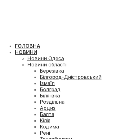
ГОЛОВНА
НОВИНИ
Новини Одеса
Новини області
Березівка
Білгород-Дністровський
Ізмаїл
Болград
Біляївка
Роздільна
Арциз
Балта
Кілія
Кодима
Рені