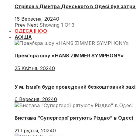
Стрілок з Дмитра Донського в Одесі був затри
16 Вересня, 2024
0
Prev
Next
Showing
1
Of
3
ОДЕСА ІНФО
АФІША
Прем’єра шоу «HANS ZIMMER SYMPHONY»
25 Квітня, 2024
0
У м. Ізмаїл буде проведений безкоштовний захі
6 Вересня, 2024
0
Вистава “Супергерої рятують Різдво” в Одесі
21 Грудня, 2024
0