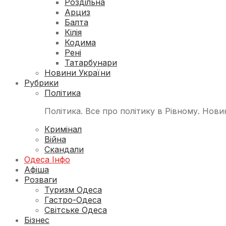
Роздільна
Арциз
Балта
Кілія
Кодима
Рені
Татарбунари
Новини України
Рубрики
Політика
Політика. Все про політику в Рівному. Нови
Кримінал
Війна
Скандали
Одеса Інфо
Афіша
Розваги
Туризм Одеса
Гастро-Одеса
Світське Одеса
Бізнес