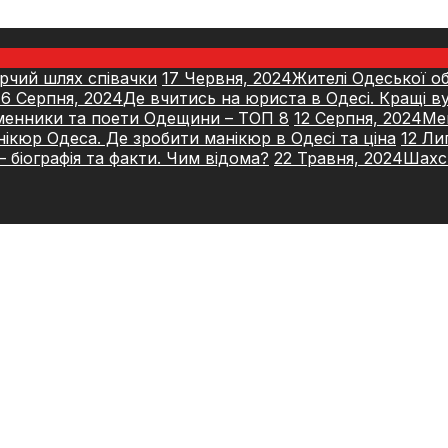
орчий шлях співачки
17 Червня, 2024
Жителі Одеської об
16 Серпня, 2024
Де вчитись на юриста в Одесі. Кращі в
менники та поети Одещини – ТОП 8
12 Серпня, 2024
Ме
ікюр Одеса. Де зробити манікюр в Одесі та ціна
12 Ли
 біографія та факти. Чим відома?
22 Травня, 2024
Шахсь