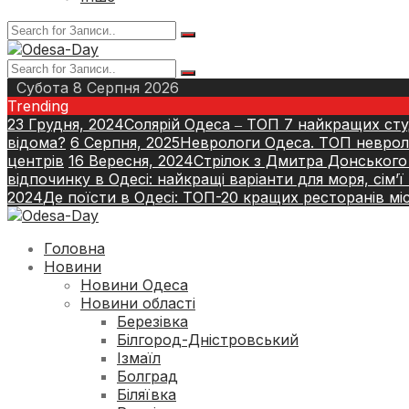
Субота 8 Серпня 2026
Trending
23 Грудня, 2024
Солярій Одеса ‒ ТОП 7 найкращих студ
відома?
6 Серпня, 2025
Неврологи Одеса. ТОП невроло
центрів
16 Вересня, 2024
Стрілок з Дмитра Донського
відпочинку в Одесі: найкращі варіанти для моря, сім’
2024
Де поїсти в Одесі: ТОП-20 кращих ресторанів мі
Головна
Новини
Новини Одеса
Новини області
Березівка
Білгород-Дністровський
Ізмаїл
Болград
Біляївка