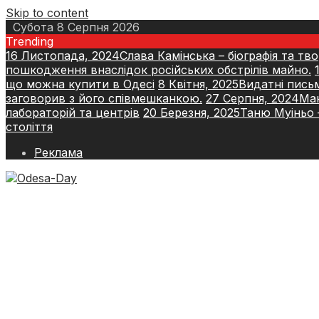
Skip to content
Субота 8 Серпня 2026
Trending
16 Листопада, 2024
Слава Камінська – біографія та тв
пошкодження внаслідок російських обстрілів майно.
що можна купити в Одесі
8 Квітня, 2025
Видатні пись
заговорив з його співмешканкою.
27 Серпня, 2024
Ман
лабораторій та центрів
20 Березня, 2025
Таню Муіньо –
століття
Реклама