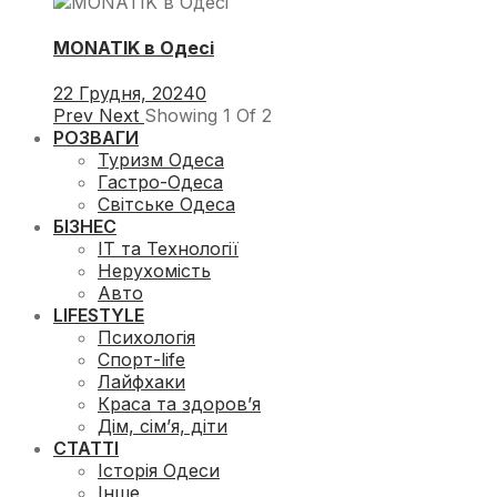
MONATIK в Одесі
22 Грудня, 2024
0
Prev
Next
Showing
1
Of
2
РОЗВАГИ
Туризм Одеса
Гастро-Одеса
Світське Одеса
БІЗНЕС
ІТ та Технології
Нерухомість
Авто
LIFESTYLE
Психологія
Спорт-life
Лайфхаки
Краса та здоров’я
Дім, сім’я, діти
СТАТТІ
Історія Одеси
Інше