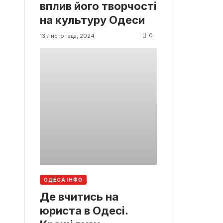
вплив його творчості
на культуру Одеси
0
13 Листопада, 2024
ОДЕСА ІНФО
Де вчитись на
юриста в Одесі.