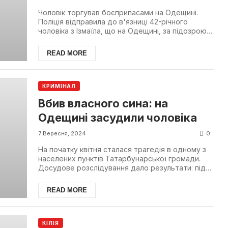
Чоловік торгував боєприпасами на Одещині.
Поліція відправила до в'язниці 42-річного
чоловіка з Ізмаїла, що на Одещині, за підозрою у
незаконному ...
READ MORE
КРИМІНАЛ
Вбив власного сина: на
Одещині засудили чоловіка
0
7 Вересня, 2024
На початку квітня сталася трагедія в одному з
населених пунктів Татарбунарської громади.
Досудове розслідування дало результати: під
час вживання...
READ MORE
КІЛІЯ