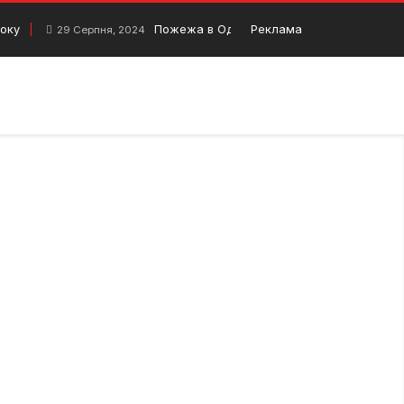
року
Пожежа в Одеській області: постраждала
Реклама
29 Серпня, 2024