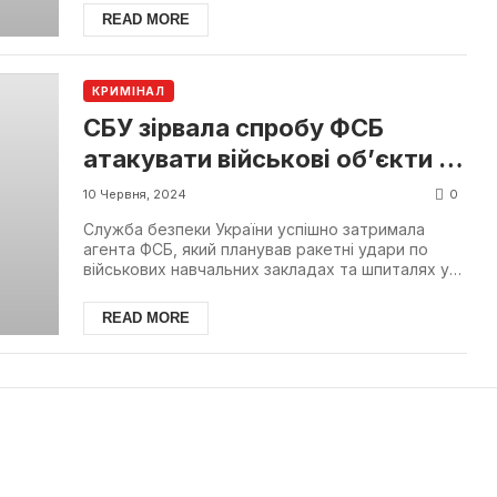
READ MORE
КРИМІНАЛ
СБУ зірвала спробу ФСБ
атакувати військові об’єкти в
Житомирі та Одесі
0
10 Червня, 2024
Служба безпеки України успішно затримала
агента ФСБ, який планував ракетні удари по
військових навчальних закладах та шпиталях у
Житомирі та Одес...
READ MORE