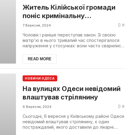
Житель Кілійської громади
поніс кримінальну
відповідальність за те, що
0
7 Вересня, 2024
погрожував вбивством своїй
Чоловік і раніше переступав закон. Зі своєю
матері
матір'ю в нього тривалий час спостерігалося
напруження у стосунках: вони часто сварилися і
після оста...
READ MORE
НОВИНИ ОДЕСА
На вулицях Одеси невідомий
влаштував стрілянину
0
6 Вересня, 2024
Сьогодні, 6 вересня у Київському районі Одеси
невідомий влаштував стрілянину, є один
постраждалий, якого доставили до лікарні.
Поліція пише, що б...