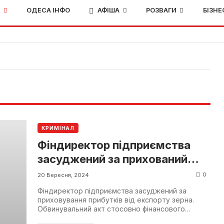
И
ОДЕСА ІНФО
АФІША
РОЗВАГИ
БІЗНЕ
КРИМІНАЛ
Фіндиректор підприємства
засуджений за прихований
прибуток від експорту зерна
0
20 Вересня, 2024
Фіндиректор підприємства засуджений за
приховування прибутків від експорту зерна.
Обвинувальний акт стосовно фінансового
директора одеської компа...