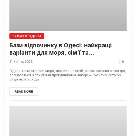
ТУРИЗМ ОДЕСА
Бази відпочинку в Одесі: найкращі
варіанти для моря, сім’ї та
бюджетного відпочинку
21 Квітня, 2026
0
Одеса-це місто біля моря, яке має настрій, запах солоного повітря,
асоціюється з вечірніми прогулянками набережною і тим ритмом,
ради якого сюди ...
READ MORE