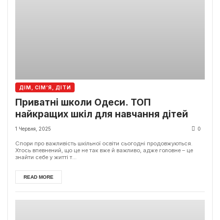
ДІМ, СІМ’Я, ДІТИ
Приватні школи Одеси. ТОП
найкращих шкіл для навчання дітей
1 Червня, 2025
0
Спори про важливість шкільної освіти сьогодні продовжуються.
Хтось впевнений, що це не так вже й важливо, адже головне – це
знайти себе у житті т...
READ MORE