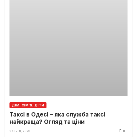
ДІМ, СІМ’Я, ДІТИ
Таксі в Одесі – яка служба таксі
найкраща? Огляд та ціни
2 Січня, 2025
0