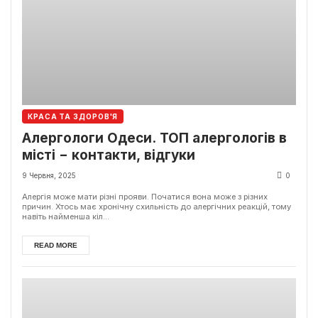
КРАСА ТА ЗДОРОВ'Я
Алергологи Одеси. ТОП алергологів в
місті − контакти, відгуки
9 Червня, 2025
0
Алергія може мати різні прояви. Початися вона може з різних
причин. Хтось має хронічну схильність до алергічних реакцій, тому
навіть найменша кіл...
READ MORE