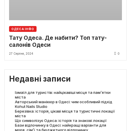
ОДЕСА ІНФО
Тату Одеса. Де набити? Топ тату-
салонів Одеси
27 Серпня, 2024
0
Недавні записи
Ізмаїл для туристів: найцікавіші місця та пам’ятки
міста
Авторський манікюр в Одесі: чим особливий підхід
Kohut Nails Studio
Березівка: історія, цікаві місця та туристичні локації
міста
Що символізує Одеса: історія та знакові локації
Бази відпочинку в Одесі: найкращі варіанти для
моря, сім’ї та бюджетного відпочинку