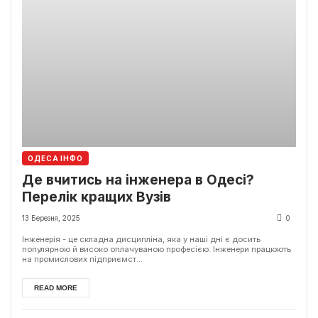
ОДЕСА ІНФО
Де вчитись на інженера в Одесі?
Перелік кращих Вузів
13 Березня, 2025
0
Інженерія - це складна дисципліна, яка у наші дні є досить
популярною й високо оплачуваною професією. Інженери працюють
на промислових підприємст...
READ MORE