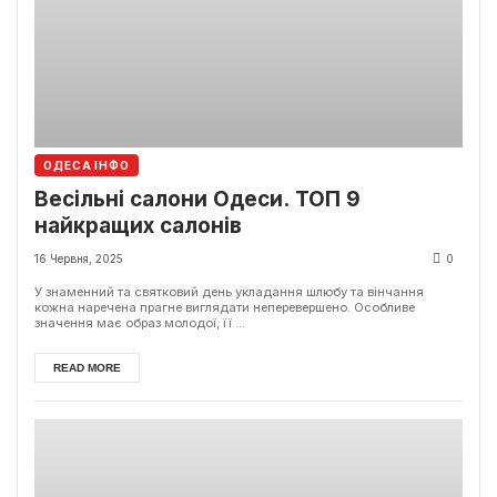
ОДЕСА ІНФО
Весільні салони Одеси. ТОП 9
найкращих салонів
16 Червня, 2025
0
У знаменний та святковий день укладання шлюбу та вінчання
кожна наречена прагне виглядати неперевершено. Особливе
значення має образ молодої, її ...
READ MORE