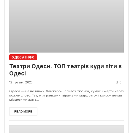
ОДЕСА ІНФО
Театри Одеси. ТОП театрів куди піти в
Одесі
12 Травня, 2025
0
Одеса — це не тільки Ланжерон, привоз, тюлька, хумус і жарти через
кожне слово. Тут, між ринками, віражами маршруток і колоритними
місцевими жите...
READ MORE