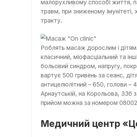
малорухливому способі життя, па
травм, при зниженому імунітеті,
тракту.
Роблять масаж дорослим і дітям.
класичний, міофасціальний та ін
больовий синдром, напругу, пок
вартує 500 гривень за сеанс, дітя
антицелюлітний – 650, голови – 4
Арнаутській, на Корольова, 33б з
прийом можна за номером 08002
Медичний центр «Ц