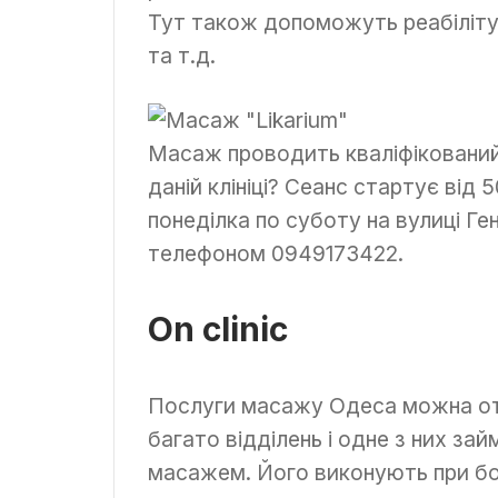
Тут також допоможуть реабілітува
та т.д.
Масаж проводить кваліфікований 
даній клініці? Сеанс стартує від
понеділка по суботу на вулиці Ге
телефоном 0949173422.
On clinic
Послуги масажу Одеса можна отри
багато відділень і одне з них за
масажем. Його виконують при боля