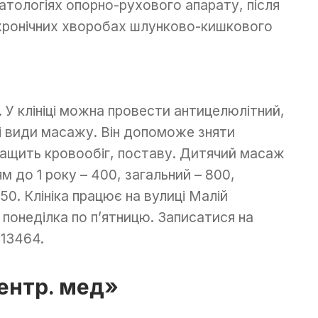
тологіях опорно-рухового апарату, після
 хронічних хворобах шлунково-кишкового
 У клініці можна провести антицелюлітний,
ші види масажу. Він допоможе зняти
ращить кровообіг, поставу. Дитячий масаж
м до 1 року – 400, загальний – 800,
50. Клініка працює на вулиці Малій
 понеділка по п’ятницю. Записатися на
13464.
ентр. мед»