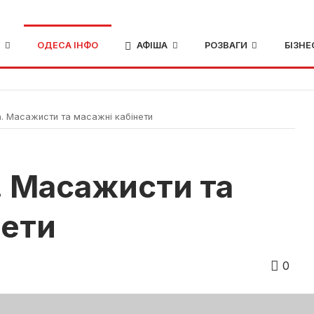
И
ОДЕСА ІНФО
АФІША
РОЗВАГИ
БІЗНЕ
 Масажисти та масажні кабінети
 Масажисти та
нети
0