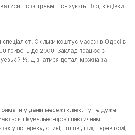
тися після травм, тонізують тіло, кінцівки
спеціаліст. Скільки коштує масаж в Одесі в
 500 гривень до 2000. Заклад працює з
нуезькій ½. Дізнатися деталі можна за
мати у даній мережі клінік. Тут є дуже
ймається лікувально-профілактичним
х у попереку, спині, голові, шиї, перевтомі,