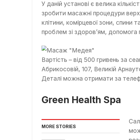
У даній установі є велика кількіс
зробити масажні процедури верхні
клітини, комірцевої зони, спини т
проблем зі здоров’ям, допомога
Вартість – від 500 гривень за се
Абрикосовій, 107, Великій Арнаутс
Деталі можна отримати за теле
Green Health Spa
Сал
MORE STORIES
мож
роз