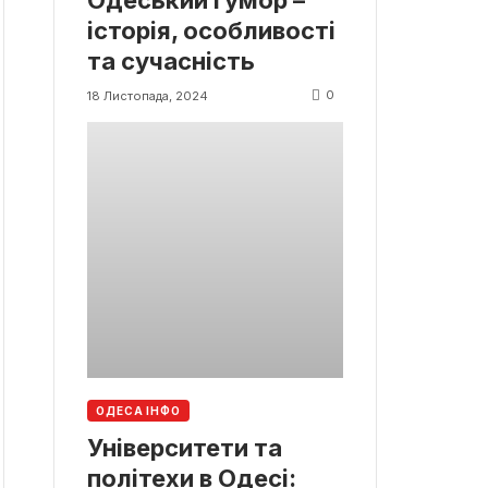
Одеський гумор –
історія, особливості
та сучасність
0
18 Листопада, 2024
ОДЕСА ІНФО
Університети та
політехи в Одесі: