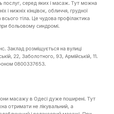
ть послуг, серед яких і масаж. Тут можна
х і нижніх кінцівок, обличчя, грудної
а всього тіла. Це чудова профілактика
 при больовому синдромі.
анс. Заклад розміщується на вулиці
ькій, 22, Заболотного, 93, Армійській, 11.
фоном 0800337653.
они масажу в Одесі дуже поширені. Тут
на отримати не лікувальний, а
слаблюючий і релаксовий масажі. При