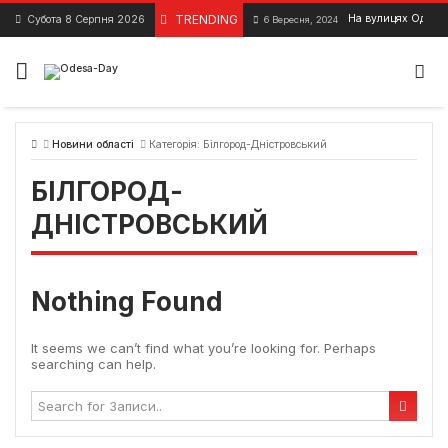
Skip
TRENDING
На вулицях Одеси 
Субота 8 Серпня 2026
6 Вересня, 2024
to
content
Новини області
Категорія:
Білгород-Дністровський
БІЛГОРОД-
ДНІСТРОВСЬКИЙ
Nothing Found
It seems we can’t find what you’re looking for. Perhaps
searching can help.