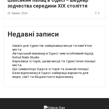
Шахський палац в Одесі – шедевр
зодчества середини ХІХ століття
22 Травня, 2024
0
Недавні записи
Ізмаїл для туристів: найцікавіші місця та пам’ятки
міста
Авторський манікюр в Одесі: чим особливий підхід
Kohut Nails Studio
Березівка: історія, цікаві місця та туристичні локації
міста
Що символізує Одеса: історія та знакові локації
Бази відпочинку в Одесі: найкращі варіанти для
моря, сім’ї та бюджетного відпочинку