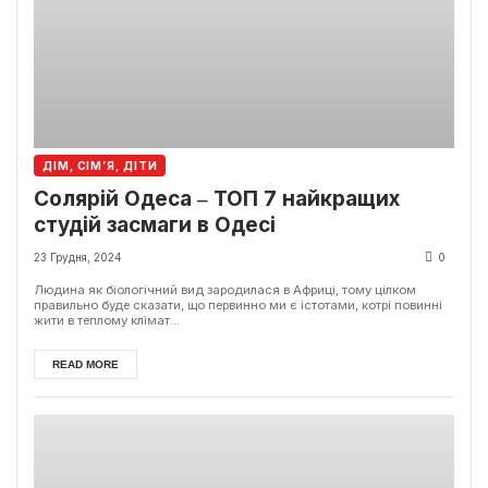
ДІМ, СІМ’Я, ДІТИ
Солярій Одеса ‒ ТОП 7 найкращих
студій засмаги в Одесі
23 Грудня, 2024
0
Людина як біологічний вид зародилася в Африці, тому цілком
правильно буде сказати, що первинно ми є істотами, котрі повинні
жити в теплому клімат...
READ MORE