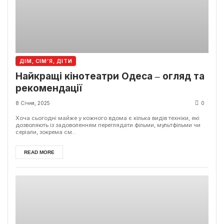
ДІМ, СІМ’Я, ДІТИ
Найкращі кінотеатри Одеса ‒ огляд та
рекомендації
8 Січня, 2025
0
Хоча сьогодні майже у кожного вдома є кілька видів техніки, які
дозволяють із задоволенням переглядати фільми, мультфільми чи
серіали, зокрема см...
READ MORE