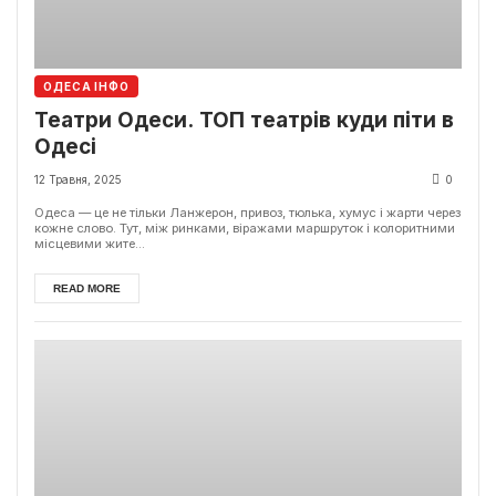
ОДЕСА ІНФО
Театри Одеси. ТОП театрів куди піти в
Одесі
12 Травня, 2025
0
Одеса — це не тільки Ланжерон, привоз, тюлька, хумус і жарти через
кожне слово. Тут, між ринками, віражами маршруток і колоритними
місцевими жите...
READ MORE