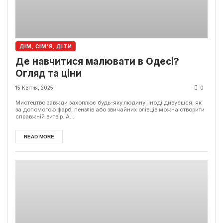
ДІМ, СІМ’Я, ДІТИ
Де навчитися малювати в Одесі?
Огляд та ціни
15 Квітня, 2025
0
Мистецтво завжди захоплює будь-яку людину. Іноді дивуєшся, як
за допомогою фарб, пензлів або звичайних олівців можна створити
справжній витвір. А...
READ MORE