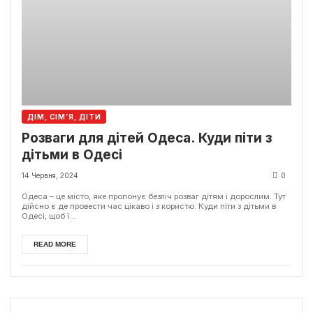
ДІМ, СІМ’Я, ДІТИ
Розваги для дітей Одеса. Куди піти з
дітьми в Одесі
14 Червня, 2024
0
Одеса – це місто, яке пропонує безліч розваг дітям і дорослим. Тут
дійсно є де провести час цікаво і з користю. Куди піти з дітьми в
Одесі, щоб ї...
READ MORE