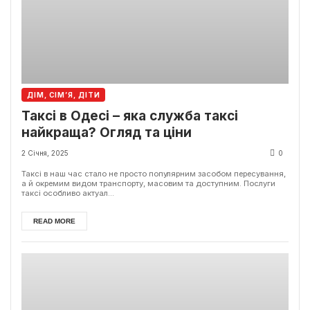
ДІМ, СІМ’Я, ДІТИ
Таксі в Одесі – яка служба таксі
найкраща? Огляд та ціни
2 Січня, 2025
0
Таксі в наш час стало не просто популярним засобом пересування,
а й окремим видом транспорту, масовим та доступним. Послуги
таксі особливо актуал...
READ MORE