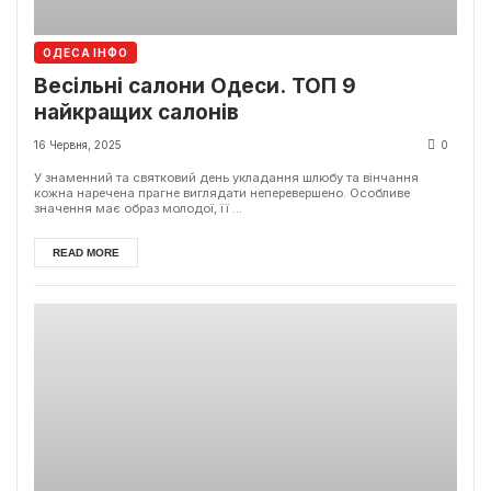
ОДЕСА ІНФО
Весільні салони Одеси. ТОП 9
найкращих салонів
16 Червня, 2025
0
У знаменний та святковий день укладання шлюбу та вінчання
кожна наречена прагне виглядати неперевершено. Особливе
значення має образ молодої, її ...
READ MORE