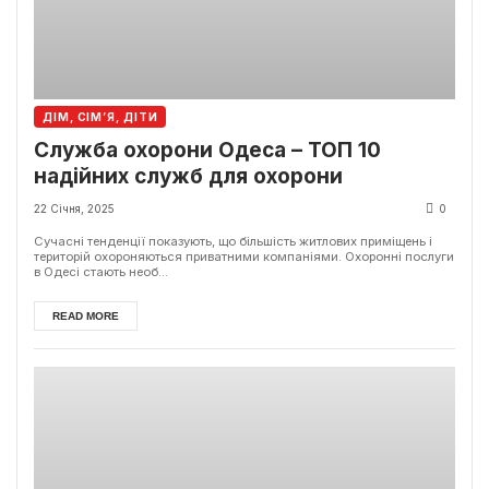
ДІМ, СІМ’Я, ДІТИ
Служба охорони Одеса – ТОП 10
надійних служб для охорони
22 Січня, 2025
0
Сучасні тенденції показують, що більшість житлових приміщень і
територій охороняються приватними компаніями. Охоронні послуги
в Одесі стають необ...
READ MORE