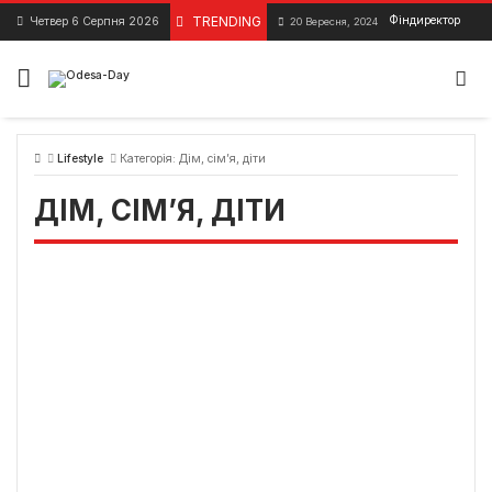
Skip
TRENDING
Фіндиректор підп
Четвер 6 Серпня 2026
20 Вересня, 2024
to
content
Lifestyle
Категорія:
Дім, сім’я, діти
ДІМ, СІМ’Я, ДІТИ