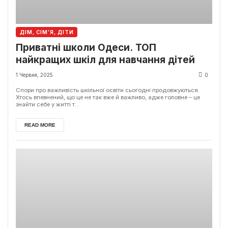
ДІМ, СІМ’Я, ДІТИ
Приватні школи Одеси. ТОП
найкращих шкіл для навчання дітей
1 Червня, 2025
0
Спори про важливість шкільної освіти сьогодні продовжуються.
Хтось впевнений, що це не так вже й важливо, адже головне – це
знайти себе у житті т...
READ MORE