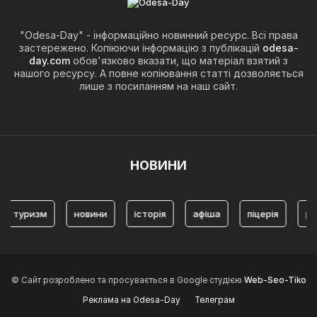
"Odesa-Day" - інформаційно новинний ресурс. Всі права
застережено. Копіюючи інформацію з публікацій
odesa-
day.com
обов'язково вказати, що матеріал взятий з
нашого ресурсу. А повне копіювання статті дозволяється
лише з посиланням на наш сайт.
НОВИНИ
туризм
новини
історія
афіша
піцерія
ром
© Сайт розроблено та просувається в Google студією
Web-Seo-Tiko
Реклама на Odesa-Day
Телеграм