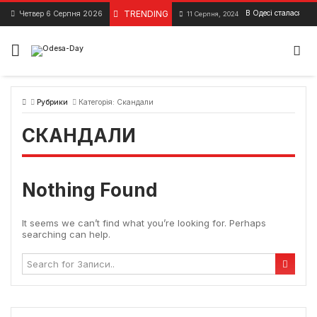
Skip
TRENDING
В Одесі сталася ав
Четвер 6 Серпня 2026
11 Серпня, 2024
to
content
Рубрики
Категорія:
Скандали
СКАНДАЛИ
Nothing Found
It seems we can’t find what you’re looking for. Perhaps
searching can help.