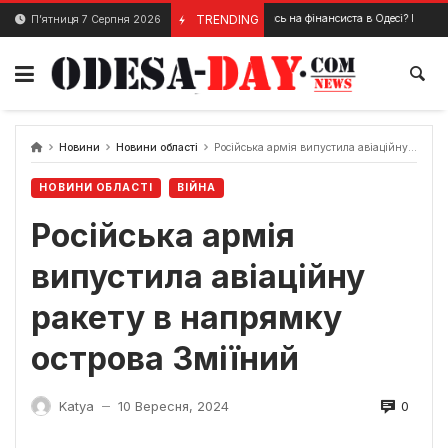
Skip
Де вчитись на фінансиста в Одесі? Перелік кращих ву
TRENDING
П’ятниця 7 Серпня 2026
1 Березня, 2025
to
content
Новини
Новини області
Російська армія випустила авіаційну ракету в напрямку острова Зміїний
НОВИНИ ОБЛАСТІ
ВІЙНА
Російська армія
випустила авіаційну
ракету в напрямку
острова Зміїний
0
Katya
10 Вересня, 2024
—