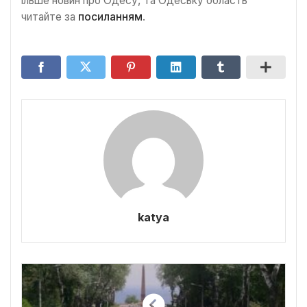
ільше новин про Одесу, та Одеську область
читайте за
посиланням
.
katya