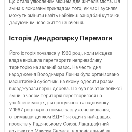
що стала улюбленим місцем для жителів міста. Ця
зміна є яскравим прикладом того, як час і зусилля
можуть змінити навіть найбільш занедбані куточки,
даруючи їм нове життя і значення.
Історія Дендропарку Перемоги
Його історія почалася у 1960 році, коли місцева
влада вирішила перетворити непривабливу
територію на зелений оазис. На честь дня
народження Володимира Леніна було організовано
масштабний суботник, на якому одесити разом
висаджували перші дерева. Це був початок великої
зміни: з часом територія перетворилася на
улюблене місце для прогулянок та відпочинку.
У 1967 році парк отримав заслужене визнання,
отримавши диплом ВДНГ як один з найкращих
проєктів у Радянському Союзі. Ландшафтний
архітектор Максим Середа, відповідальний за