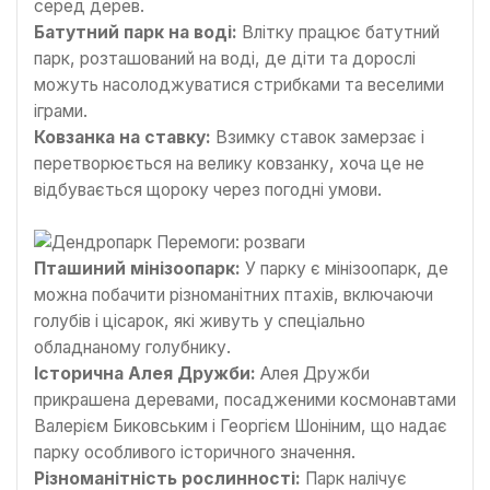
серед дерев.
Батутний парк на воді:
Влітку працює батутний
парк, розташований на воді, де діти та дорослі
можуть насолоджуватися стрибками та веселими
іграми.
Ковзанка на ставку:
Взимку ставок замерзає і
перетворюється на велику ковзанку, хоча це не
відбувається щороку через погодні умови.
Пташиний мінізоопарк:
У парку є мінізоопарк, де
можна побачити різноманітних птахів, включаючи
голубів і цісарок, які живуть у спеціально
обладнаному голубнику.
Історична Алея Дружби:
Алея Дружби
прикрашена деревами, посадженими космонавтами
Валерієм Биковським і Георгієм Шоніним, що надає
парку особливого історичного значення.
Різноманітність рослинності:
Парк налічує