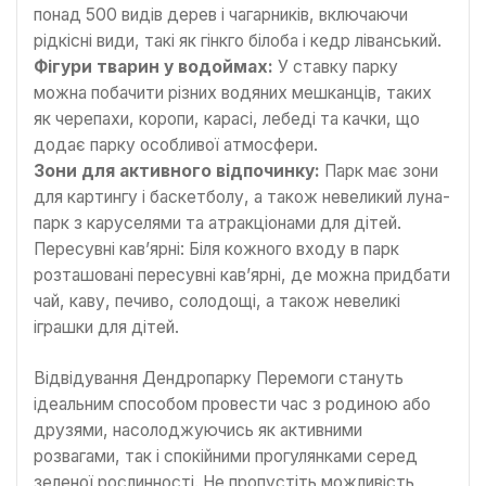
понад 500 видів дерев і чагарників, включаючи
рідкісні види, такі як гінкго білоба і кедр ліванський.
Фігури тварин у водоймах:
У ставку парку
можна побачити різних водяних мешканців, таких
як черепахи, коропи, карасі, лебеді та качки, що
додає парку особливої атмосфери.
Зони для активного відпочинку:
Парк має зони
для картингу і баскетболу, а також невеликий луна-
парк з каруселями та атракціонами для дітей.
Пересувні кав’ярні: Біля кожного входу в парк
розташовані пересувні кав’ярні, де можна придбати
чай, каву, печиво, солодощі, а також невеликі
іграшки для дітей.
Відвідування Дендропарку Перемоги стануть
ідеальним способом провести час з родиною або
друзями, насолоджуючись як активними
розвагами, так і спокійними прогулянками серед
зеленої рослинності. Не пропустіть можливість