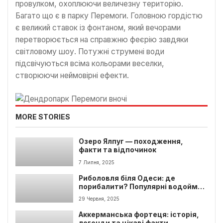
провулком, охоплюючи величезну територію.
Багато що є в парку Перемоги. Головною гордістю
є великий ставок із фонтаном, який вечорами
перетворюється на справжню феєрію завдяки
світловому шоу. Потужні струмені води
підсвічуються всіма кольорами веселки,
створюючи неймовірні ефекти.
MORE STORIES
Озеро Ялпуг — походження,
факти та відпочинок
7 Липня, 2025
Риболовля біля Одеси: де
порибалити? Популярні водойми
та місця
29 Червня, 2025
Аккерманська фортеця: історія,