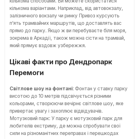
кількома способами. Ви можете скористатися
кількома варіантами. Наприклад, від автовокзалу,
залізничного вокзалу чи ринку Привоз курсують
п’ять трамвайних маршрутів, що доставлять вас
прямо до парку. Якщо ж ви перебуваєте біля моря,
зокрема в Аркадії, також можна сісти на трамвай,
який прямує вздовж узбережжя.
Цікаві факти про Дендропарк
Перемоги
Світлове шоу на фонтані
: Фонтан у ставку парку
висотою до 10 метрів підсвічується різними
кольорами, створюючи вечірнє світлове шоу, яке
привертає увагу і захоплює відвідувачів.
Мотузковий парк: У парку є мотузковий парк для
любителів екстриму, де можна спробувати свої
сили на різноманітних переправах і перешкодах