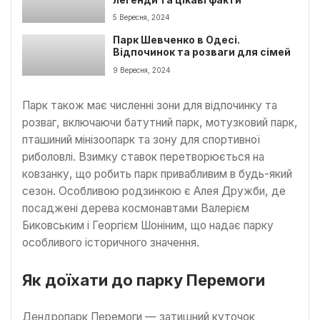
легенди та цікаві факти
5 Вересня, 2024
Парк Шевченко в Одесі.
Відпочинок та розваги для сімей
9 Вересня, 2024
Парк також має численні зони для відпочинку та
розваг, включаючи батутний парк, мотузковий парк,
пташиний мінізоопарк та зону для спортивної
риболовлі. Взимку ставок перетворюється на
ковзанку, що робить парк привабливим в будь-який
сезон. Особливою родзинкою є Алея Дружби, де
посаджені дерева космонавтами Валерієм
Биковським і Георгієм Шоніним, що надає парку
особливого історичного значення.
Як доїхати до парку Перемоги
Дендропарк Перемоги — затишний куточок