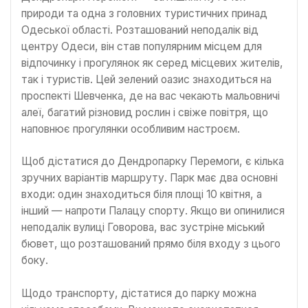
природи та одна з головних туристичних принад
Одеської області. Розташований неподалік від
центру Одеси, він став популярним місцем для
відпочинку і прогулянок як серед місцевих жителів,
так і туристів. Цей зелений оазис знаходиться на
проспекті Шевченка, де на вас чекають мальовничі
алеї, багатий різновид рослин і свіже повітря, що
наповнює прогулянки особливим настроєм.
Щоб дістатися до Дендропарку Перемоги, є кілька
зручних варіантів маршруту. Парк має два основні
входи: один знаходиться біля площі 10 квітня, а
інший — напроти Палацу спорту. Якщо ви опинилися
неподалік вулиці Говорова, вас зустріне міський
бювет, що розташований прямо біля входу з цього
боку.
Щодо транспорту, дістатися до парку можна