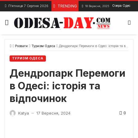
Skip
TRENDING
Озера Одеської 
П’ятниця 7 Серпня 2026
18 Вересня, 2025
to
content
Розваги
Туризм Одеса
Дендропарк Перемоги в Одесі: історія та відпочинок
ТУРИЗМ ОДЕСА
Дендропарк Перемоги
в Одесі: історія та
відпочинок
0
Katya
17 Вересня, 2024
—