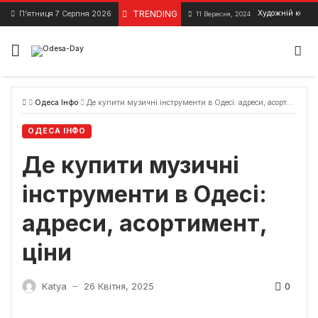
Skip
TRENDING
Художній конкур
П’ятниця 7 Серпня 2026
11 Вересня, 2024
to
content
Одеса Інфо
Де купити музичні інструменти в Одесі: адреси, асортимент, ціни
ОДЕСА ІНФО
Де купити музичні
інструменти в Одесі:
адреси, асортимент,
ціни
0
Katya
26 Квітня, 2025
—