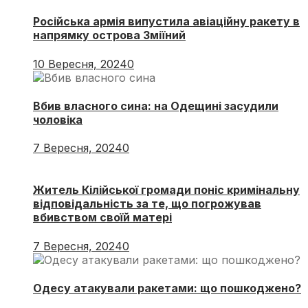
Російська армія випустила авіаційну ракету в
напрямку острова Зміїний
10 Вересня, 2024
0
Вбив власного сина: на Одещині засудили
чоловіка
7 Вересня, 2024
0
Житель Кілійської громади поніс кримінальну
відповідальність за те, що погрожував
вбивством своїй матері
7 Вересня, 2024
0
Одесу атакували ракетами: що пошкоджено?