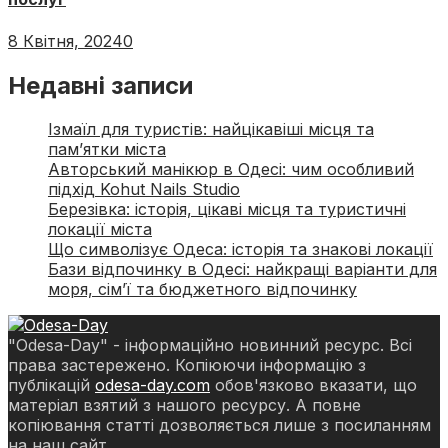
8 Квітня, 2024
0
Недавні записи
Ізмаїл для туристів: найцікавіші місця та
пам’ятки міста
Авторський манікюр в Одесі: чим особливий
підхід Kohut Nails Studio
Березівка: історія, цікаві місця та туристичні
локації міста
Що символізує Одеса: історія та знакові локації
Бази відпочинку в Одесі: найкращі варіанти для
моря, сім’ї та бюджетного відпочинку
"Odesa-Day" - інформаційно новинний ресурс. Всі
права застережено. Копіюючи інформацію з
публікацій
odesa-day.com
обов'язково вказати, що
матеріал взятий з нашого ресурсу. А повне
копіювання статті дозволяється лише з посиланням
на наш сайт.