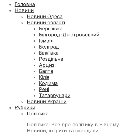
Головна
Новини
Новини Одеса
Новини області
Березівка
Білгород-Дністровський
Ізмаїл
Болград
Біляївка
Роздільна
Арциз
Балта
Кілія
Кодима
Рені
Татарбунари
Новини України
Рубрики
Політика
Політика. Все про політику в Рівному.
Новини, інтриги та скандали.