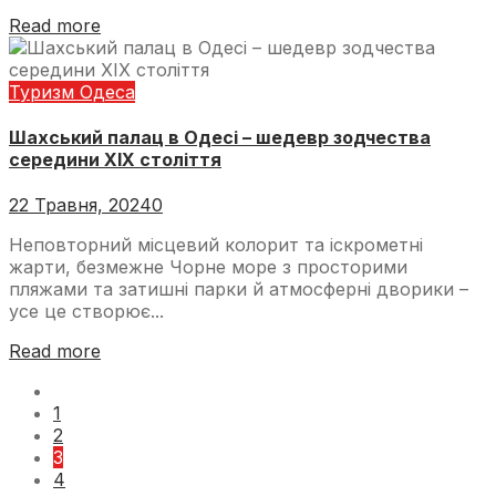
Read more
Туризм Одеса
Шахський палац в Одесі – шедевр зодчества
середини ХІХ століття
22 Травня, 2024
0
Неповторний місцевий колорит та іскрометні
жарти, безмежне Чорне море з просторими
пляжами та затишні парки й атмосферні дворики –
усе це створює...
Read more
1
2
3
4