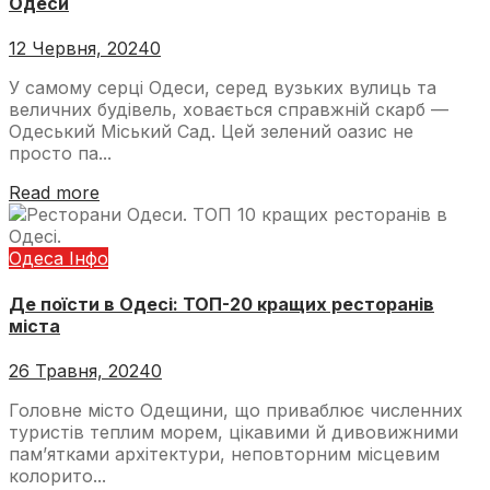
Одеси
12 Червня, 2024
0
У самому серці Одеси, серед вузьких вулиць та
величних будівель, ховається справжній скарб —
Одеський Міський Сад. Цей зелений оазис не
просто па...
Read more
Одеса Інфо
Де поїсти в Одесі: ТОП-20 кращих ресторанів
міста
26 Травня, 2024
0
Головне місто Одещини, що приваблює численних
туристів теплим морем, цікавими й дивовижними
пам’ятками архітектури, неповторним місцевим
колорито...