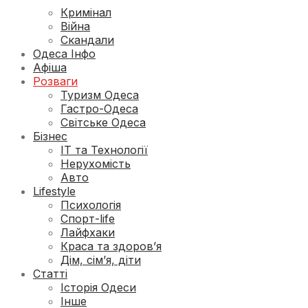
Кримінал
Війна
Скандали
Одеса Інфо
Афіша
Розваги
Туризм Одеса
Гастро-Одеса
Світське Одеса
Бізнес
ІТ та Технології
Нерухомість
Авто
Lifestyle
Психологія
Спорт-life
Лайфхаки
Краса та здоров’я
Дім, сім’я, діти
Статті
Історія Одеси
Інше