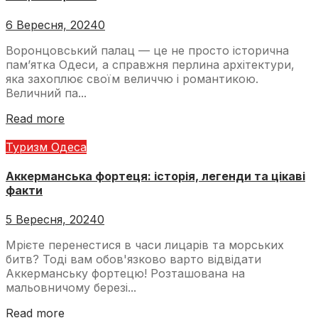
6 Вересня, 2024
0
Воронцовський палац — це не просто історична
пам’ятка Одеси, а справжня перлина архітектури,
яка захоплює своїм величчю і романтикою.
Величний па...
Read more
Туризм Одеса
Аккерманська фортеця: історія, легенди та цікаві
факти
5 Вересня, 2024
0
Мрієте перенестися в часи лицарів та морських
битв? Тоді вам обов'язково варто відвідати
Аккерманську фортецю! Розташована на
мальовничому березі...
Read more