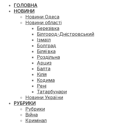
ГОЛОВНА
НОВИНИ
Новини Одеса
Новини області
Березівка
Білгород-Дністровський
Ізмаїл
Болград
Біляївка
Роздільна
Арциз
Балта
Кілія
Кодима
Рені
Татарбунари
Новини України
РУБРИКИ
Рубрики
Війна
Кримінал