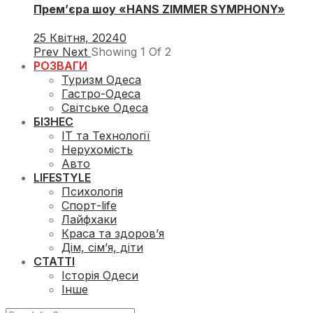
Прем’єра шоу «HANS ZIMMER SYMPHONY»
25 Квітня, 2024
0
Prev
Next
Showing
1
Of
2
РОЗВАГИ
Туризм Одеса
Гастро-Одеса
Світське Одеса
БІЗНЕС
ІТ та Технології
Нерухомість
Авто
LIFESTYLE
Психологія
Спорт-life
Лайфхаки
Краса та здоров’я
Дім, сім’я, діти
СТАТТІ
Історія Одеси
Інше