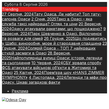
Skip
Субота 8 Серпня 2026
to
Trending
content
27 Серпня, 2024
Тату Одеса. Де набити? Топ тату-
салонів Одеси
2 Січня, 2025
Таксі в Одесі – яка
служба таксі найкраща? Огляд та ціни
20 Вересня,
2024
Одесу атакували ракетами: що пошкоджено?
9
Вересня, 2024
Парк Шевченко в Одесі. Відпочинок
та розваги для сімей
26 Грудня, 2025
Що подивитись
у Шабо: виноробня, море й стародавня спадщина
23
Грудня, 2024
Солярій Одеса ‒ ТОП 7 найкращих
студій засмаги в Одесі
28 Вересня,
2025
Найпопулярніші вулиці Одеси: історія, легенди
та сьогодення
10 Червня, 2024
СБУ зірвала спробу
ФСБ атакувати військові об’єкти в Житомирі та
Одесі
25 Квітня, 2024
Прем’єра шоу «HANS ZIMMER
SYMPHONY»
4 Листопада, 2024
Легенди та міфи про
Одесу. Цікаві загадкові факти
Реклама