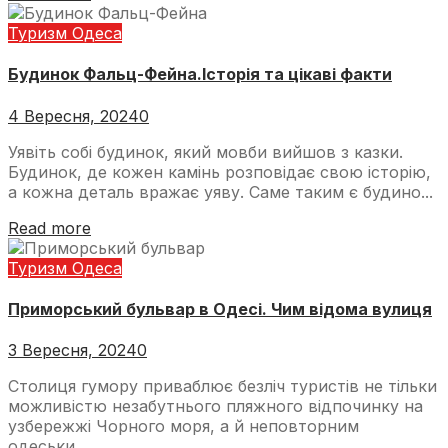
Туризм Одеса
Будинок Фальц-Фейна.Історія та цікаві факти
4 Вересня, 2024
0
Уявіть собі будинок, який мовби вийшов з казки.
Будинок, де кожен камінь розповідає свою історію,
а кожна деталь вражає уяву. Саме таким є будино...
Read more
Туризм Одеса
Приморський бульвар в Одесі. Чим відома вулиця
3 Вересня, 2024
0
Столиця гумору приваблює безліч туристів не тільки
можливістю незабутнього пляжного відпочинку на
узбережжі Чорного моря, а й неповторним
одеськи...