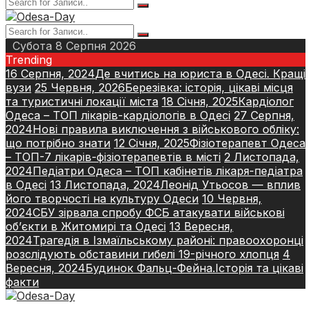
Субота 8 Серпня 2026
Trending
16 Серпня, 2024
Де вчитись на юриста в Одесі. Кращі
вузи
25 Червня, 2026
Березівка: історія, цікаві місця
та туристичні локації міста
18 Січня, 2025
Кардіолог
Одеса – ТОП лікарів-кардіологів в Одесі
27 Серпня,
2024
Нові правила виключення з військового обліку:
що потрібно знати
12 Січня, 2025
Фізіотерапевт Одеса
– ТОП-7 лікарів-фізіотерапевтів в місті
2 Листопада,
2024
Педіатри Одеса – ТОП кабінетів лікаря-педіатра
в Одесі
13 Листопада, 2024
Леонід Утьосов — вплив
його творчості на культуру Одеси
10 Червня,
2024
СБУ зірвала спробу ФСБ атакувати військові
об’єкти в Житомирі та Одесі
13 Вересня,
2024
Трагедія в Ізмаїльському районі: правоохоронці
розслідують обставини гибелі 19-річного хлопця
4
Вересня, 2024
Будинок Фальц-Фейна.Історія та цікаві
факти