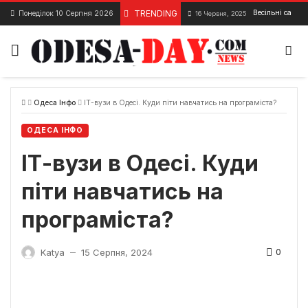
Skip
TRENDING
Весільні салон
Понеділок 10 Серпня 2026
16 Червня, 2025
to
content
Одеса Інфо
ІТ-вузи в Одесі. Куди піти навчатись на програміста?
ОДЕСА ІНФО
ІТ-вузи в Одесі. Куди
піти навчатись на
програміста?
0
Katya
15 Серпня, 2024
—