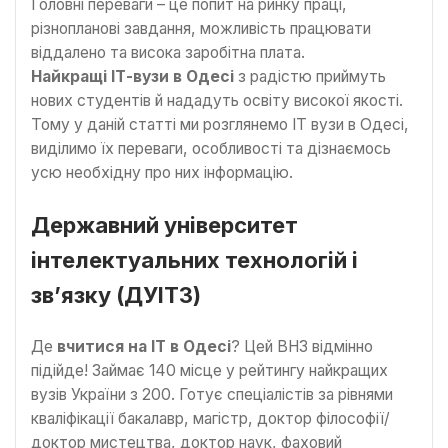
Головні переваги – це попит на ринку праці,
різнопланові завдання, можливість працювати
віддалено та висока заробітна плата.
Найкращі ІТ-вузи в Одесі
з радістю приймуть
нових студентів й нададуть освіту високої якості.
Тому у даній статті ми розглянемо ІТ вузи в Одесі,
виділимо їх переваги, особливості та дізнаємось
усю необхідну про них інформацію.
Державний університет
інтелектуальних технологій і
зв’язку (ДУІТЗ)
Де
вчитися на ІТ в Одесі
? Цей ВНЗ відмінно
підійде! Займає 140 місце у рейтингу найкращих
вузів України з 200. Готує спеціалістів за рівнями
кваліфікації бакалавр, магістр, доктор філософії/
доктор мистецтва, доктор наук, фаховий