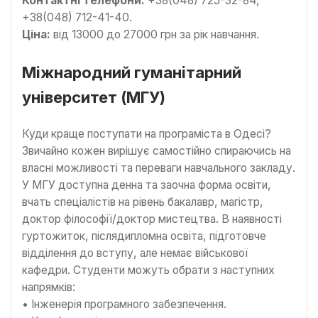
Контактні телефони:
+38(048) 725-32-84,
+38(048) 712-41-40.
Ціна:
від 13000 до 27000 грн за рік навчання.
Міжнародний гуманітарний
університет (МГУ)
Куди краще поступати на програміста в Одесі?
Звичайно кожен вирішує самостійно спираючись на
власні можливості та переваги навчального закладу.
У МГУ доступна денна та заочна форма освіти,
вчать спеціалістів на рівень бакалавр, магістр,
доктор філософії/доктор мистецтва. В наявності
гуртожиток, післядипломна освіта, підготовче
відділення до вступу, але немає військової
кафедри. Студенти можуть обрати з наступних
напрямків:
• Інженерія програмного забезпечення.