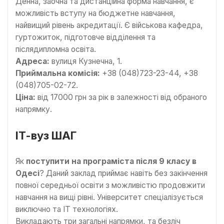
Денна, заочна та дистанційна форма навчання, є
можливість вступу на бюджетне навчання,
найвищий рівень акредитації. Є військова кафедра,
гуртожиток, підготовче відділення та
післядипломна освіта.
Адреса:
вулиця Кузнечна, 1.
Приймальна комісія:
+38 (048)723-23-44, +38
(048)705-02-72.
Ціна:
від 17000 грн за рік в залежності від обраного
напрямку.
ІТ-вуз ШАГ
Як
поступити на програміста після 9 класу в
Одесі
? Даний заклад приймає навіть без закінчення
повної середньої освіти з можливістю продовжити
навчання на вищі рівні. Університет спеціалізується
виключно та ІТ технологіях.
Викладають три загальні напрямки, та безліч