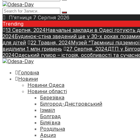
П’ятниця 7 Серпня 2026
Trending
13 Серпня, 2024
Навчальні заклади в Одесі готують 
2024
Будинок-стіна зведений ще у 30-х роках позамину
для дітей
22 Травня, 2024
Музей “Таємниці підземної
виділили 1 млн гривень
27 Серпня, 2024
ДТП у Білго
2024
Одеський гумор – історія, особливості та сучасні
Головна
Новини
Новини Одеса
Новини області
Березівка
Білгород-Дністровський
Ізмаїл
Болград
Біляївка
Роздільна
Арциз