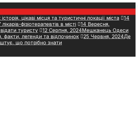
 історія, цікаві місця та туристичні локації міста
14
лікарів-фізіотерапевтів в місті
14 Вересня,
двідати туристу
12 Серпня, 2024
Мешканець Одеси
, факти, легенди та відпочинок
25 Червня, 2024
Де
оштує, що потрібно знати