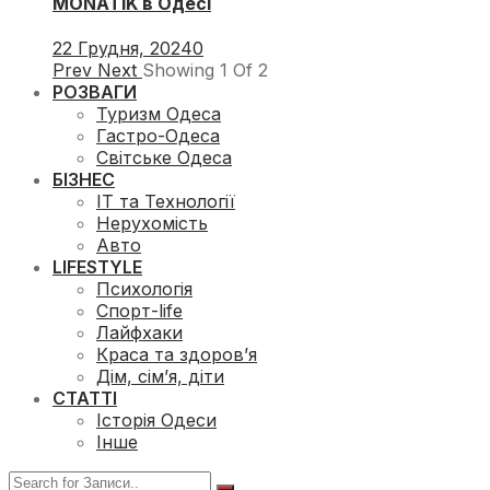
MONATIK в Одесі
22 Грудня, 2024
0
Prev
Next
Showing
1
Of
2
РОЗВАГИ
Туризм Одеса
Гастро-Одеса
Світське Одеса
БІЗНЕС
ІТ та Технології
Нерухомість
Авто
LIFESTYLE
Психологія
Спорт-life
Лайфхаки
Краса та здоров’я
Дім, сім’я, діти
СТАТТІ
Історія Одеси
Інше