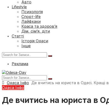
Авто
Lifestyle
Психологія
Спорт-life
Лайфхаки
Краса та здоров’я
Дім, сім’я, діти
Статті
Історія Одеси
Інше
Реклама
Одеса Інфо
Де вчитись на юриста в Одесі. Кращі в
Одеса Інфо
Де вчитись на юриста в Од