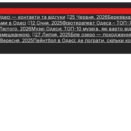
десі — контакти та відгуки
25 Червня, 2026
Березівка:
ьми в Одесі
12 Січня, 2025
Фізіотерапевт Одеса – ТОП-7 
 Лютого, 2026
Музеї Одеси: ТОП-10 музеїв, які варто ві
івмешканкою.
27 Липня, 2025
Біле озеро — походження
 Вересня, 2025
Пейнтбол в Одесі: де пограти, скільки к