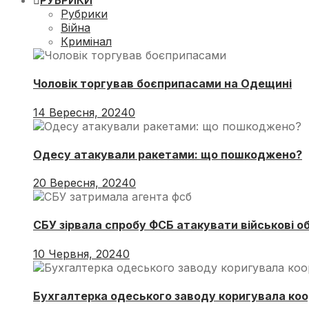
РУБРИКИ
Рубрики
Війна
Кримінал
Чоловік торгував боєприпасами на Одещині
14 Вересня, 2024
0
Одесу атакували ракетами: що пошкоджено?
20 Вересня, 2024
0
СБУ зірвала спробу ФСБ атакувати військові о
10 Червня, 2024
0
Бухгалтерка одеського заводу коригувала коо