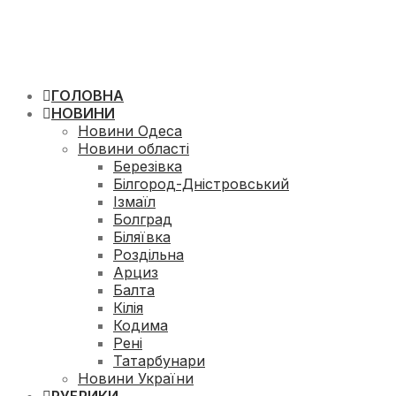
ГОЛОВНА
НОВИНИ
Новини Одеса
Новини області
Березівка
Білгород-Дністровський
Ізмаїл
Болград
Біляївка
Роздільна
Арциз
Балта
Кілія
Кодима
Рені
Татарбунари
Новини України