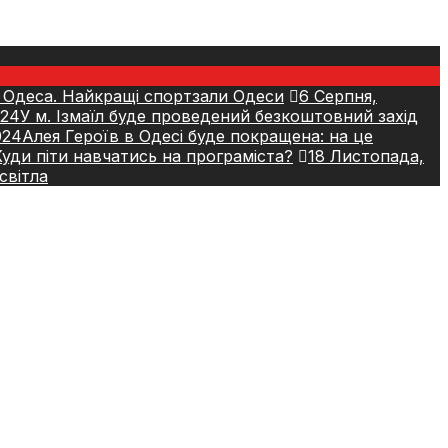
 Одеса. Найкращі спортзали Одеси
6 Серпня,
024
У м. Ізмаїл буде проведений безкоштовний захід
024
Алея Героїв в Одесі буде покращена: на це
 Куди піти навчатись на програміста?
18 Листопада,
світла