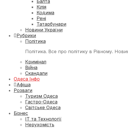
Балта
Кілія
Кодима
Рені
Татарбунари
Новини України
Рубрики
Політика
Політика. Все про політику в Рівному. Нови
Кримінал
Війна
Скандали
Одеса Інфо
Афіша
Розваги
Туризм Одеса
Гастро-Одеса
Світське Одеса
Бізнес
ІТ та Технології
Нерухомість