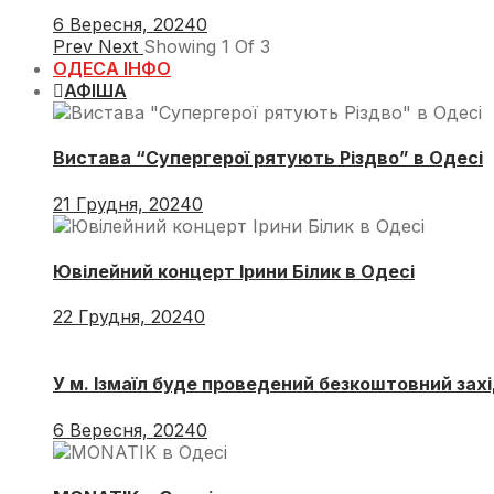
6 Вересня, 2024
0
Prev
Next
Showing
1
Of
3
ОДЕСА ІНФО
АФІША
Вистава “Супергерої рятують Різдво” в Одесі
21 Грудня, 2024
0
Ювілейний концерт Ірини Білик в Одесі
22 Грудня, 2024
0
У м. Ізмаїл буде проведений безкоштовний захі
6 Вересня, 2024
0