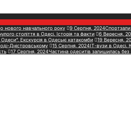
до нового навчального року
9 Серпня, 2024
Спортзали
лого століття в Одесі. Історія та факти
6 Вересня, 2
 Одеси”. Екскурсія в Одеські катакомби
19 Вересня, 2
роді-Дністровському
15 Серпня, 2024
ІТ-вузи в Одесі.
сть
17 Серпня, 2024
Частина одеситів залишилась без 