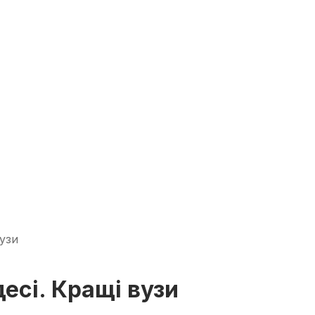
узи
есі. Кращі вузи