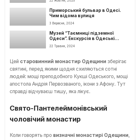
22 Жовтня, 2025
Приморський бульвар в Одесі.
Чим відома вулиця
3 Вересня, 2024
Музей “Таємниці підземної
Одеси”. Екскурсія в Одеські
катакомби
22 Травня, 2024
Цей
старовинний монастир Одещини
зберігає
святині, перед якими щодня схиляються сотні
людей: мощі преподобного Кукші Одеського, мощі
апостола Андрія Первозваного, ікони з Афону. Тут
справді відчуваєш тишу, яка лікує.
Свято-Пантелеймонівський
чоловічий монастир
Коли говорять про
визначні монастирі Одещини
,