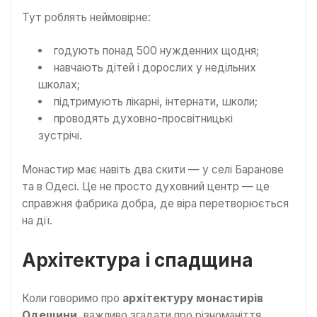
Тут роблять неймовірне:
годують понад 500 нужденних щодня;
навчають дітей і дорослих у недільних
школах;
підтримують лікарні, інтернати, школи;
проводять духовно-просвітницькі
зустрічі.
Монастир має навіть два скити — у селі Баранове
та в Одесі. Це не просто духовний центр — це
справжня фабрика добра, де віра перетворюється
на дії.
Архітектура і спадщина
Коли говоримо про
архітектуру монастирів
Одещини
, важливо згадати про різноманіття