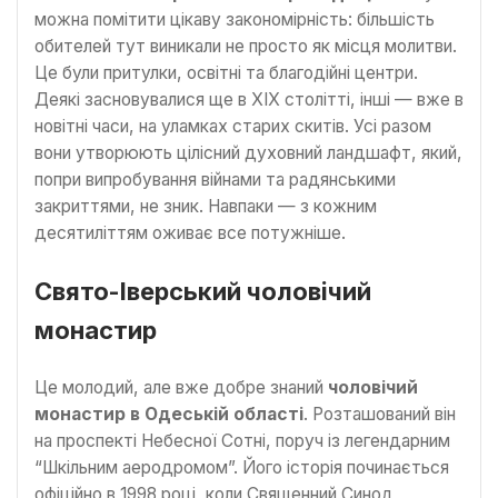
можна помітити цікаву закономірність: більшість
обителей тут виникали не просто як місця молитви.
Це були притулки, освітні та благодійні центри.
Деякі засновувалися ще в XIX столітті, інші — вже в
новітні часи, на уламках старих скитів. Усі разом
вони утворюють цілісний духовний ландшафт, який,
попри випробування війнами та радянськими
закриттями, не зник. Навпаки — з кожним
десятиліттям оживає все потужніше.
Свято-Іверський чоловічий
монастир
Це молодий, але вже добре знаний
чоловічий
монастир в Одеській області
. Розташований він
на проспекті Небесної Сотні, поруч із легендарним
“Шкільним аеродромом”. Його історія починається
офіційно в 1998 році, коли Священний Синод