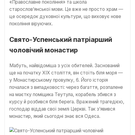
«Православне покоління» та школа
старослов’янської мови. Це вже не просто храм —
це осередок духовної культури, що виховує нове
покоління віруючих.
Свято-Успенський патріарший
чоловічий монастир
Мабуть, найвідоміша з усіх обителей. Заснований
ще на початку XIX століття, він стоїть біля моря —
у Монастирському провулку, 6. Його історія
почалася з випадковості: через багаття, розпалене
на маєтку поміщика Теутула, корабель збився з
курсу й розбився біля берега. Вражений трагедією,
господар віддав свої землі Церкві. Так з’явився
монастир, який сьогодні знає вся Одеса.