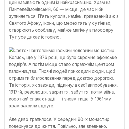
цей називають одним із найкрасивіших. Храм на
Пантелеймонівській, 66 — місце, де час ніби
зупиняється. П’ять куполів, камінь, привезений аж зі
Святого Афону, ікони, що мерехтять у сутінках,
створюють особливу, майже магічну атмосферу.
Тут усе дихає історією.
Колись, ще у 1876 році, це було скромне афонське
подвір’я. А потім місце стало справжнім центром
паломництва. Тисячі людей приходили сюди, щоб
отримати благословення перед довгою дорогою.
Та історія, як завжди, підкинула свої випробування.
1917-й, революція, закриття, забуття, потім війна,
короткий спалах надії — і знову тиша. У 1961-му
храм закрили вдруге.
Але диво трапилося. У середині 90-х монастир
повернувся до життя. Повільно, але впевнено.