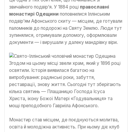
звичайного подвір’я. У 1884 році
православні
монастирі Одещини
поповнилися Іллінським
подвір’ям Афонського скиту — місцем, де готували
паломників до подорожі на Святу Землю. Люди тут
зупинялися, отримували допомогу, оформлювали
документи — і вирушали у далеку мандрівку віри.
Згодом на цьому місці звели храм, який у 1896 році
освятили. Історія виявилася багатою на
випробування: радянські роки, забуття,
реставрації, знову життя. Сьогодні тут зберігають
кілька святинь — Плащаницю Господа Ісуса
Христа, ікону Божої Матері «Годувальниця» та
мощі преподобного Гавриїла Афонського.
Монастир став місцем, де поєднуються молитва,
освіта й молодіжна активність. При ньому діє клуб