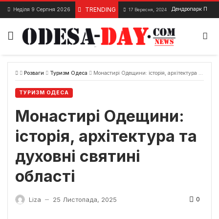
Skip
TRENDING
Дендропарк Перемог
Неділя 9 Серпня 2026
17 Вересня, 2024
to
content
Розваги
Туризм Одеса
Монастирі Одещини: історія, архітектура та духовні святині області
ТУРИЗМ ОДЕСА
Монастирі Одещини:
історія, архітектура та
духовні святині
області
0
Liza
25 Листопада, 2025
—