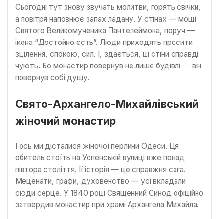
Сьогодні тут знову звучать молитви, горять свічки,
а повітря наповнює запах ладану. У стінах — мощі
Святого Великомученика Пантелеймона, поруч —
ікона “Достойно єсть”. Люди приходять просити
зцілення, спокою, сил. І, здається, ці стіни справді
чують. Бо монастир повернув не лише будівлі — він
повернув собі душу.
Свято-Архангело-Михайлівський
жіночий монастир
І ось ми дісталися жіночої перлини Одеси. Ця
обитель стоїть на Успенській вулиці вже понад
півтора століття. Її історія — це справжня сага.
Меценати, графи, духовенство — усі вкладали
сюди серце. У 1840 році Священний Синод офіційно
затвердив монастир при храмі Архангела Михайла.