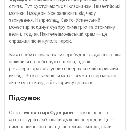
стилів. Тут зустрічаються і класицизм, і візантійські
мотиви, і модерн. Усе залежить від часу
заснування. Наприклад, Свято-Успенський
монастир поєднує сувору симетрію та стриману
велич, тоді як Пантелеймонівський храм — це
справжня пісня куполів і арок.
Багато обителей зазнали перебудов: радянські роки
залишили по собі спустошення, однак
реставратори поступово повернули їхній первісний
вигляд. Кожен камінь, кожна фреска тепер має не
лише естетичну, а й історичну цінність.
Підсумок
Отже,
монастирі Одещини
— це не просто
архітектурні пам’ятки чи духовні осередки. Це —
символ живої історії, що пережила імперії, війни і