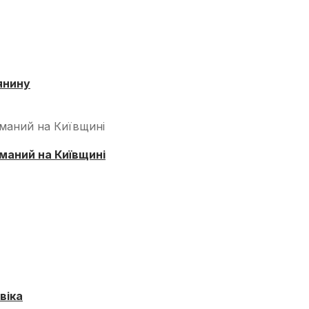
янину
маний на Київщині
віка