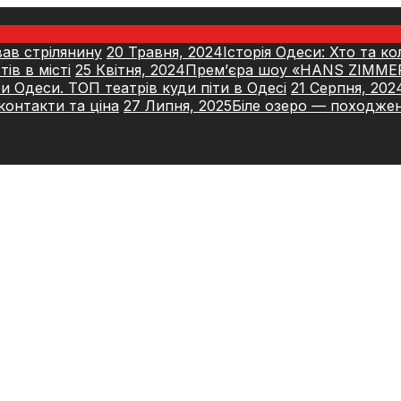
ав стрілянину
20 Травня, 2024
Історія Одеси: Хто та к
ів в місті
25 Квітня, 2024
Прем’єра шоу «HANS ZIMM
и Одеси. ТОП театрів куди піти в Одесі
21 Серпня, 202
контакти та ціна
27 Липня, 2025
Біле озеро — походжен