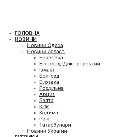
ГОЛОВНА
НОВИНИ
Новини Одеса
Новини області
Березівка
Білгород-Дністровський
Ізмаїл
Болград
Біляївка
Роздільна
Арциз
Балта
Кілія
Кодима
Рені
Татарбунари
Новини України