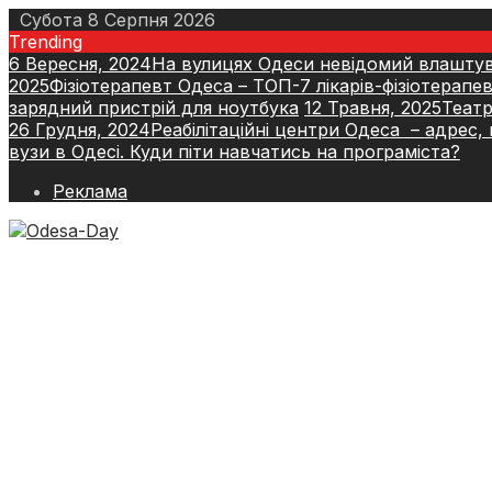
Skip
Субота 8 Серпня 2026
to
Trending
content
6 Вересня, 2024
На вулицях Одеси невідомий влаштув
2025
Фізіотерапевт Одеса – ТОП-7 лікарів-фізіотерапевт
зарядний пристрій для ноутбука
12 Травня, 2025
Театр
26 Грудня, 2024
Реабілітаційні центри Одеса – адрес, 
вузи в Одесі. Куди піти навчатись на програміста?
Реклама