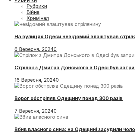
РУБРИКИ
Рубрики
Війна
Кримінал
На вулицях Одеси невідомий влаштував стріл
6 Вересня, 2024
0
Стрілок з Дмитра Донського в Одесі був затри
16 Вересня, 2024
0
Ворог обстріляв Одещину понад 300 разів
7 Вересня, 2024
0
Вбив власного сина: на Одещині засудили чоло