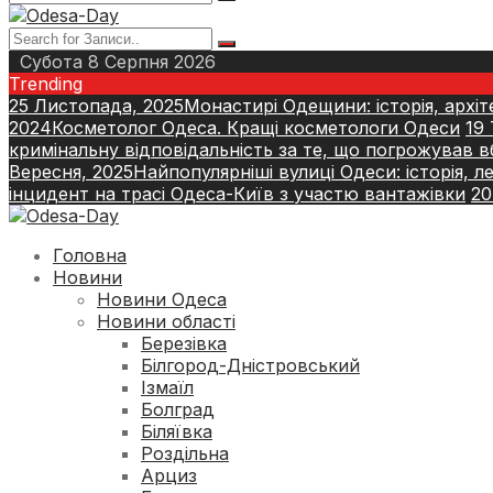
Субота 8 Серпня 2026
Trending
25 Листопада, 2025
Монастирі Одещини: історія, архіт
2024
Косметолог Одеса. Кращі косметологи Одеси
19
кримінальну відповідальність за те, що погрожував 
Вересня, 2025
Найпопулярніші вулиці Одеси: історія, 
інцидент на трасі Одеса-Київ з участю вантажівки
20
Головна
Новини
Новини Одеса
Новини області
Березівка
Білгород-Дністровський
Ізмаїл
Болград
Біляївка
Роздільна
Арциз