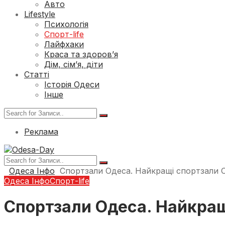
Авто
Lifestyle
Психологія
Спорт-life
Лайфхаки
Краса та здоров’я
Дім, сім’я, діти
Статті
Історія Одеси
Інше
Реклама
Одеса Інфо
Спортзали Одеса. Найкращі спортзали 
Одеса Інфо
Спорт-life
Спортзали Одеса. Найкращ