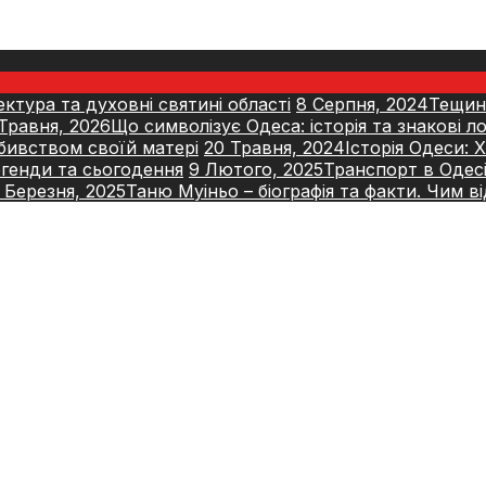
ектура та духовні святині області
8 Серпня, 2024
Тещин 
 Травня, 2026
Що символізує Одеса: історія та знакові ло
вбивством своїй матері
20 Травня, 2024
Історія Одеси: 
легенди та сьогодення
9 Лютого, 2025
Транспорт в Одесі.
 Березня, 2025
Таню Муіньо – біографія та факти. Чим в