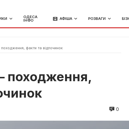
ОДЕСА
ИКИ
АФІША
РОЗВАГИ
БІЗ
ІНФО
походження, факти та відпочинок
— походження,
починок
0