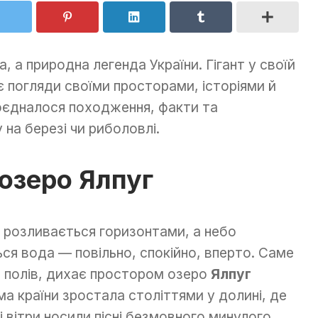
, а природна легенда України. Гігант у своїй
є погляди своїми просторами, історіями й
оєдналося походження, факти та
на березі чи риболовлі.
озеро Ялпуг
я розливається горизонтами, а небо
ся вода — повільно, спокійно, вперто. Саме
 полів, дихає простором озеро
Ялпуг
ма країни зростала століттями у долині, де
 вітри носили пісні безмовного минулого.