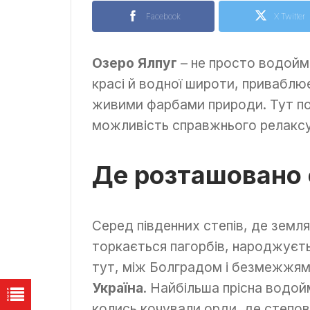
Facebook
X Twitter
Озеро Ялпуг
– не просто водойма
красі й водної широти, приваблю
живими фарбами природи. Тут п
можливість справжнього релаксу 
Де розташовано 
Серед південних степів, де земл
торкається пагорбів, народжуєть
тут, між Болградом і безмежжям
Україна
. Найбільша прісна водой
колись кочували орди, де степові