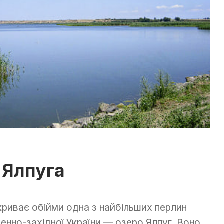
 Ялпуга
криває обійми одна з найбільших перлин
денно-західної України — озеро Ялпуг. Воно