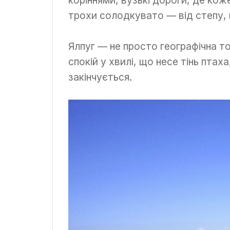
коріннями, вузькі дороги, де коже
трохи солодкувато — від степу, во
Ялпуг — не просто географічна то
спокій у хвилі, що несе тінь птаха
закінчується.