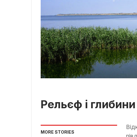
Рельєф і глибини
Від
MORE STORIES
пів