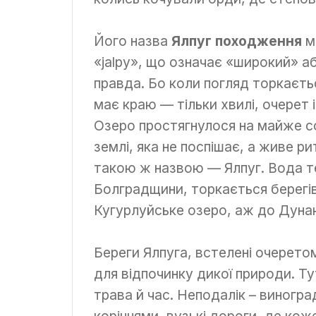
Його назва
Ялпуг походження
ма
«jalpy», що означає «широкий» а
правда. Бо коли погляд торкаєтьс
має краю — тільки хвилі, очерет і
Озеро простягнулося на майже с
землі, яка не поспішає, а живе р
такою ж назвою — Ялпуг. Вода т
Болградщини, торкається берегів
Кугурлуйське озеро, аж до Дуна
Береги Ялпуга, встелені очеретом
для відпочинку дикої природи. Ту
трава й час. Неподалік – виногра