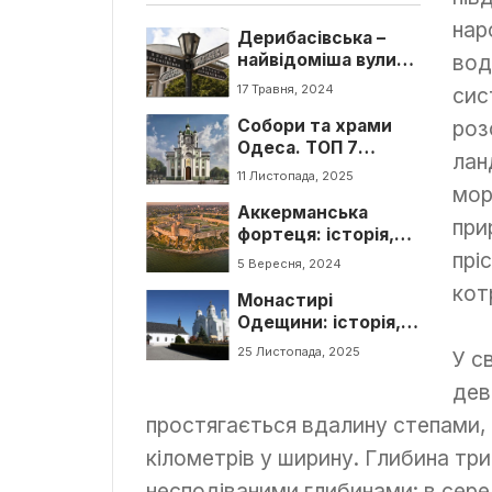
нар
Дерибасівська –
найвідоміша вулиця
вод
Одеси. Цікаві факти
17 Травня, 2024
сис
Собори та храми
роз
Одеса. ТОП 7
лан
духовних перлин
11 Листопада, 2025
міста
мор
Аккерманська
при
фортеця: історія,
легенди та цікаві
прі
5 Вересня, 2024
факти
кот
Монастирі
Одещини: історія,
архітектура та
25 Листопада, 2025
У с
духовні святині
області
дев
простягається вдалину степами,
кілометрів у ширину. Глибина тр
несподіваними глибинами: в сере