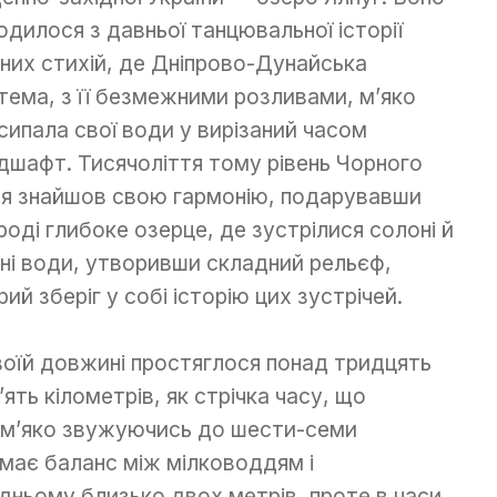
одилося з давньої танцювальної історії
них стихій, де Дніпрово-Дунайська
тема, з її безмежними розливами, м’яко
сипала свої води у вирізаний часом
дшафт. Тисячоліття тому рівень Чорного
я знайшов свою гармонію, подарувавши
роді глибоке озерце, де зустрілися солоні й
сні води, утворивши складний рельєф,
рий зберіг у собі історію цих зустрічей.
воїй довжині простяглося понад тридцять
’ять кілометрів, як стрічка часу, що
 м’яко звужуючись до шести-семи
имає баланс між мілководдям і
дньому близько двох метрів, проте в часи