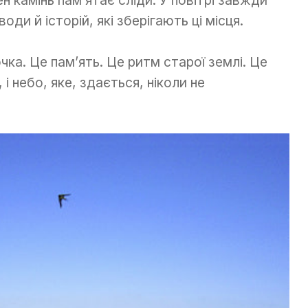
н камінь пам’ятає сліди. У повітрі завжди
ди й історій, які зберігають ці місця.
чка. Це пам’ять. Це ритм старої землі. Це
, і небо, яке, здається, ніколи не