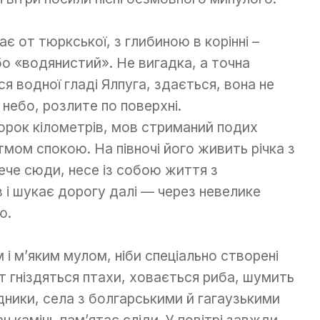
є от тюркської, з глибиною в корінні –
бо «водянистий». Не вигадка, а точна
я водної гладі Ялпуга, здається, вона не
 небо, розлите по поверхні.
орок кілометрів, мов стриманий подих
итмом спокою. На півночі його живить річка з
ече сюди, несе із собою життя з
 і шукає дорогу далі — через невелике
ю.
 і м’яким мулом, ніби спеціально створені
т гніздяться птахи, ховається риба, шумить
дники, села з болгарськими й гагаузькими