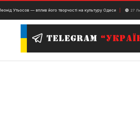
ьосов — вплив його творчості на культуру Одеси
27 Липня, 202