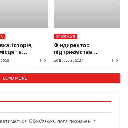
КА
КРИМІНАЛ
вка: історія,
Фіндиректор
 місця та
підприємства
ичні локації
засуджений за
0
0
, 2026
20 Вересня, 2024
прихований прибуток
від експорту зерна
LOAD MORE
ватиметься.
Обов’язкові поля позначені
*