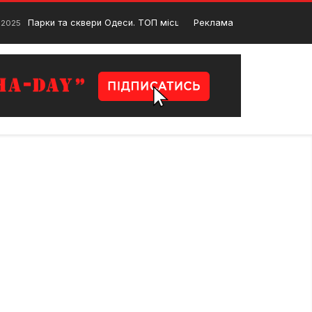
Парки та сквери Одеси. ТОП місць для відпочинку в місті
Реклама
 2025