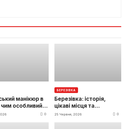
БЕРЕЗІВКА
ський манікюр в
Березівка: історія,
 чим особливий
цікаві місця та
 Kohut Nails Studio
туристичні локації
0
0
2026
25 Червня, 2026
міста