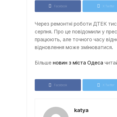
Facebook
X Twitter
Через ремонтні роботи ДТЕК тисяч
серпня. Про це повідомили у пре
працюють, але точного часу відн
відновлення може змінюватися.
Більше
новин з міста Одеса
читай
Facebook
X Twitter
katya