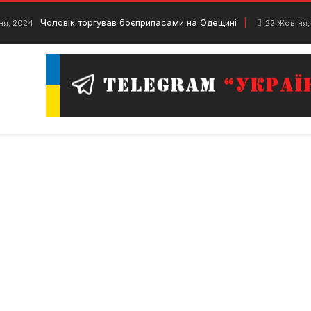
Чоловік торгував боєприпасами на Одещині
ня, 2024
22 Жовтня,