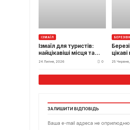
ІЗМАЇЛ
БЕРЕЗІВ
Ізмаїл для туристів:
Березі
найцікавіші місця та
цікаві
пам’ятки міста
турист
0
24 Липня, 2026
25 Червня
міста
ЗАЛИШИТИ ВІДПОВІДЬ
Ваша e-mail адреса не оприлюдню