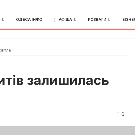
И
ОДЕСА ІНФО
АФІША
РОЗВАГИ
БІЗНЕ
світла
итів залишилась
0