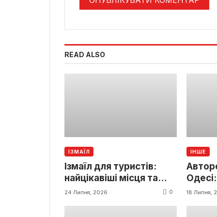
READ ALSO
ІЗМАЇЛ
ІНШЕ
Ізмаїл для туристів:
Автор
найцікавіші місця та
Одесі:
пам’ятки міста
підхід
0
24 Липня, 2026
18 Липня, 