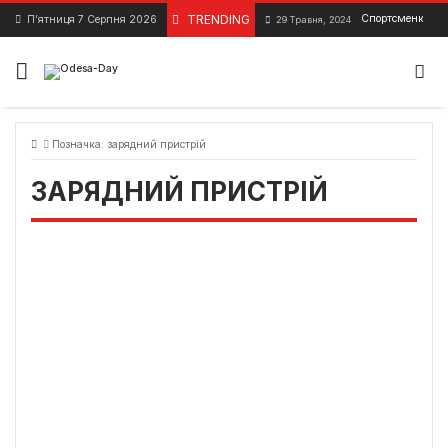
Skip
TRENDING
Спортсменка з Од
П’ятниця 7 Серпня 2026
29 Травня, 2024
to
content
Позначка:
зарядний пристрій
ЗАРЯДНИЙ ПРИСТРІЙ