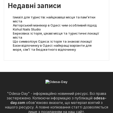
Недавні записи
Ізмаїл для туристів: найцікавіші місця та пам’ятки
міста
Авторський манікюр в Одесі: чим особливий підхід
Kohut Nails Studio
Березівка: історія, цікаві місця та туристичні локації
міста
Що символізує Одеса: історія та знакові локації
Бази відпочинку в Одесі: найкращі варіанти для
моря, сім’ї та бюджетного відпочинку
"Odesa-Day" - інформаційно новинний ресурс. Всі права
застережено. Копіюючи інформацію з публікацій
odesa-
day.com
обов'язково вказати, що матеріал взятий з
нашого ресурсу. А повне копіювання статті дозволяється
лише з посиланням на наш сайт.