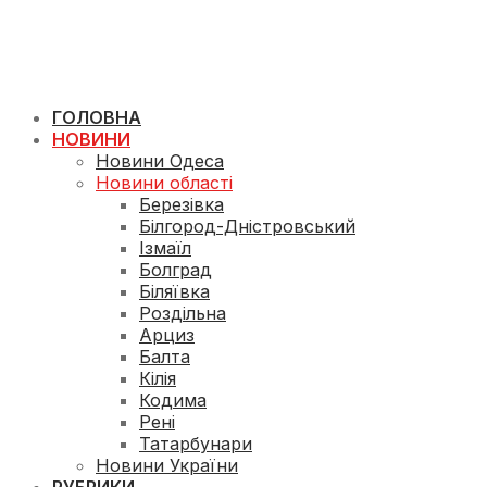
ГОЛОВНА
НОВИНИ
Новини Одеса
Новини області
Березівка
Білгород-Дністровський
Ізмаїл
Болград
Біляївка
Роздільна
Арциз
Балта
Кілія
Кодима
Рені
Татарбунари
Новини України