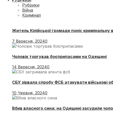
РУБРИКИ
Рубрики
Війна
Кримінал
Житель Кілійської громади поніс кримінальну 
7 Вересня, 2024
0
Чоловік торгував боєприпасами на Одещині
14 Вересня, 2024
0
СБУ зірвала спробу ФСБ атакувати військові о
10 Червня, 2024
0
Вбив власного сина: на Одещині засудили чоло