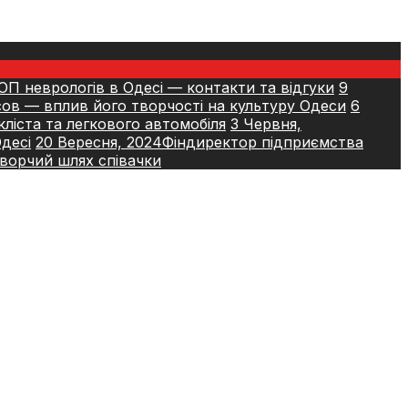
ОП неврологів в Одесі — контакти та відгуки
9
сов — вплив його творчості на культуру Одеси
6
ліста та легкового автомобіля
3 Червня,
Одесі
20 Вересня, 2024
Фіндиректор підприємства
 творчий шлях співачки