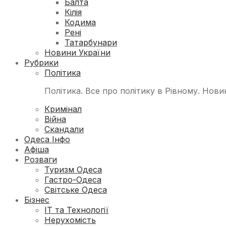
Балта
Кілія
Кодима
Рені
Татарбунари
Новини України
Рубрики
Політика
Політика. Все про політику в Рівному. Нови
Кримінал
Війна
Скандали
Одеса Інфо
Афіша
Розваги
Туризм Одеса
Гастро-Одеса
Світське Одеса
Бізнес
ІТ та Технології
Нерухомість