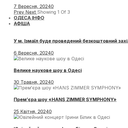
7 Вересня, 2024
0
Prev
Next
Showing
1
Of
3
ОДЕСА ІНФО
АФІША
У м. Ізмаїл буде проведений безкоштовний захі
6 Вересня, 2024
0
Велике наукове шоу в Одесі
30 Травня, 2024
0
Прем’єра шоу «HANS ZIMMER SYMPHONY»
25 Квітня, 2024
0