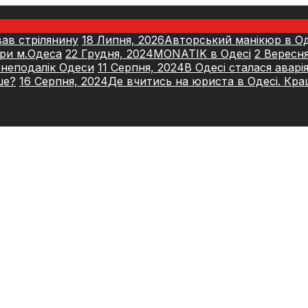
ав стрілянину
18 Липня, 2026
Авторський манікюр в Оде
три м.Одеса
22 Грудня, 2024
MONATIK в Одесі
2 Вересня
 неподалік Одеси
11 Серпня, 2024
В Одесі сталася аварі
ше?
16 Серпня, 2024
Де вчитись на юриста в Одесі. Кра