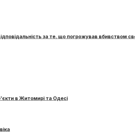
відповідальність за те, що погрожував вбивством св
б’єкти в Житомирі та Одесі
віка