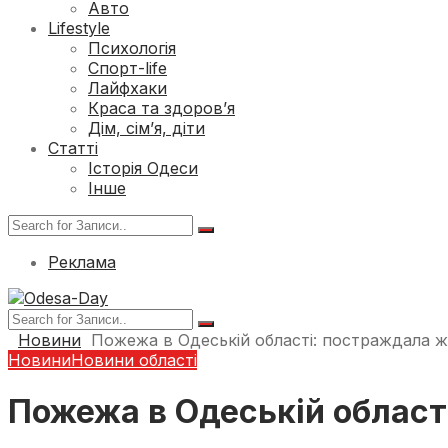
Авто
Lifestyle
Психологія
Спорт-life
Лайфхаки
Краса та здоров’я
Дім, сім’я, діти
Статті
Історія Одеси
Інше
Реклама
Новини
Пожежа в Одеській області: постраждала ж
Новини
Новини області
Пожежа в Одеській област