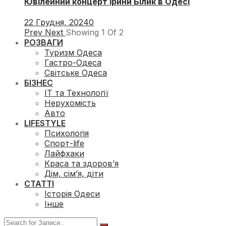
Ювілейний концерт Ірини Білик в Одесі
22 Грудня, 2024
0
Prev
Next
Showing
1
Of
2
РОЗВАГИ
Туризм Одеса
Гастро-Одеса
Світське Одеса
БІЗНЕС
ІТ та Технології
Нерухомість
Авто
LIFESTYLE
Психологія
Спорт-life
Лайфхаки
Краса та здоров’я
Дім, сім’я, діти
СТАТТІ
Історія Одеси
Інше