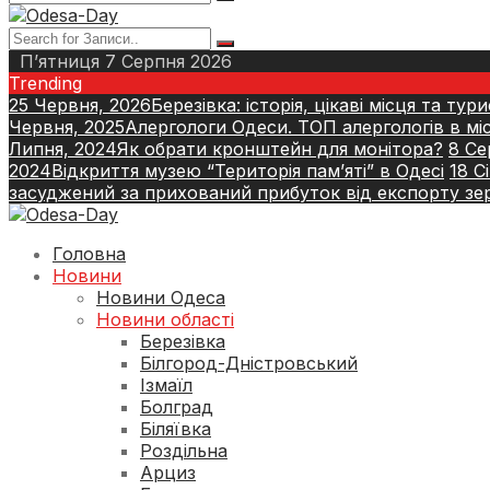
П’ятниця 7 Серпня 2026
Trending
25 Червня, 2026
Березівка: історія, цікаві місця та тур
Червня, 2025
Алергологи Одеси. ТОП алергологів в міс
Липня, 2024
Як обрати кронштейн для монітора?
8 Се
2024
Відкриття музею “Територія пам’яті” в Одесі
18 С
засуджений за прихований прибуток від експорту зе
Головна
Новини
Новини Одеса
Новини області
Березівка
Білгород-Дністровський
Ізмаїл
Болград
Біляївка
Роздільна
Арциз