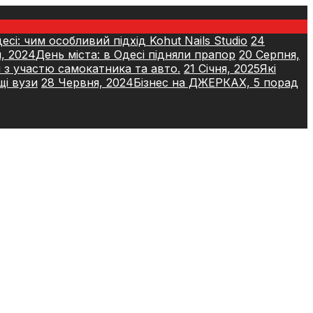
сі: чим особливий підхід Kohut Nails Studio
24
, 2024
День міста: в Одесі підняли прапор
20 Серпня,
я з участю самокатника та авто.
21 Січня, 2025
Які
щі вузи
28 Червня, 2024
Бізнес на ДЖЕРКАХ, 5 порад