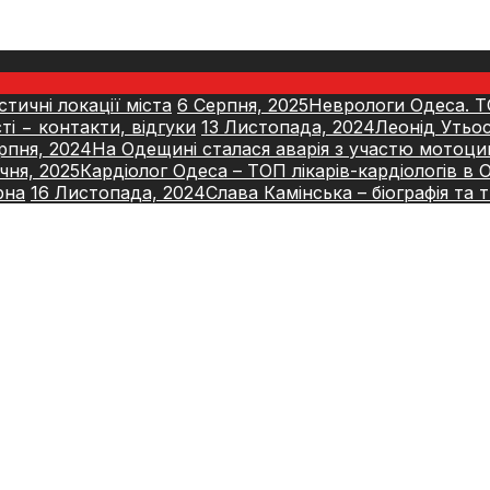
истичні локації міста
6 Серпня, 2025
Неврологи Одеса. Т
ті − контакти, відгуки
13 Листопада, 2024
Леонід Утьо
рпня, 2024
На Одещині сталася аварія з участю мотоцик
ічня, 2025
Кардіолог Одеса – ТОП лікарів-кардіологів в 
рна
16 Листопада, 2024
Слава Камінська – біографія та