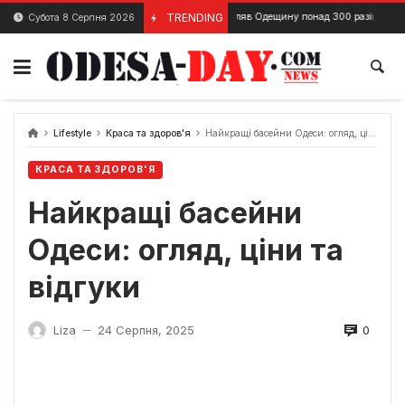
Skip
Ворог обстріляв Одещину понад 300 разів
TRENDING
Субота 8 Серпня 2026
7 Вересня, 2024
26 Травня
to
content
Lifestyle
Краса та здоров'я
Найкращі басейни Одеси: огляд, ціни та відгуки
КРАСА ТА ЗДОРОВ'Я
Найкращі басейни
Одеси: огляд, ціни та
відгуки
0
Liza
24 Серпня, 2025
—