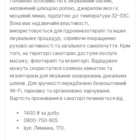
Головною особливістю є лікувальний басейн,
наповнений цілющою ропою, джерелом якої і є
місцевий лиман, підігрітою до температури 32–33C.
Вона має надзвичайні властивості,
використовується для гідрокінезотерапії та інших
лікувальних процедур, сприяючи покращенню
рухової активності та загального самопочуття. Крім
того, на території санаторію доступні послуги
масажу, фізіотерапії та інгаляторії. Відвідувачі
можуть скористатися соляною кімнатою та
інгаляторієм для лікування захворювань дихальних
шляхів. Для зручності передбачено безкоштовний
Wi-Fi, парковку та організовано харчування.
Вартість проживання в санаторії починається від
1400 ₴ за добу.
0800-750-905
вул. Лиманна, 170.