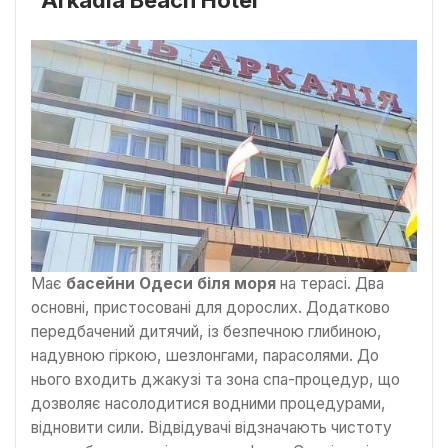
“Arkadia Beach Hotel”
Має
басейни Одеси біля моря
на терасі. Два
основні, пристосовані для дорослих. Додатково
передбачений дитячий, із безпечною глибиною,
надувною гіркою, шезлонгами, парасолями. До
нього входить джакузі та зона спа-процедур, що
дозволяє насолодитися водними процедурами,
відновити сили. Відвідувачі відзначають чистоту