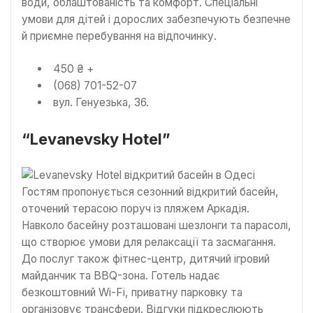
води, облаштованість та комфорт. Спеціальні
умови для дітей і дорослих забезпечують безпечне
й приємне перебування на відпочинку.
450 ₴ +
(068) 701-52-07
вул. Генуезька, 36.
“Levanevsky Hotel”
Гостям пропонується сезонний відкритий басейн,
оточений терасою поруч із пляжем Аркадія.
Навколо басейну розташовані шезлонги та парасолі,
що створює умови для релаксації та засмагання.
До послуг також фітнес-центр, дитячий ігровий
майданчик та BBQ-зона. Готель надає
безкоштовний Wi-Fi, приватну парковку та
організовує трансфери. Відгуки підкреслюють