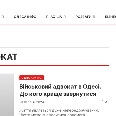
И
ОДЕСА ІНФО
АФІША
РОЗВАГИ
БІЗНЕ
ОКАТ
ОДЕСА ІНФО
Військовий адвокат в Одесі.
До кого краще звернутися
0
23 Серпня, 2024
Життя являється дуже непередбачуваним.
Часто може знадобитися допомога