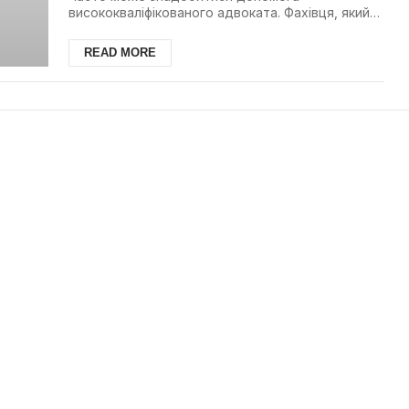
висококваліфікованого адвоката. Фахівця, який
допоможе розібратися з...
READ MORE