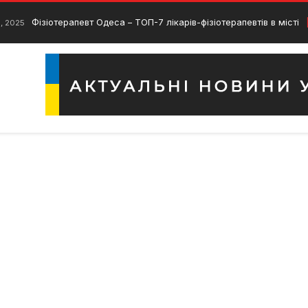
Фізіотерапевт Одеса – ТОП-7 лікарів-фізіотерапевтів в місті
я, 2025