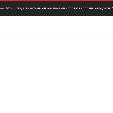
Сад з екзотичними рослинами чоловік виростив неподалік
ня, 2024