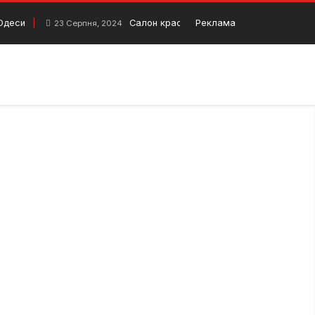
 Одеси
Салон краси Одеса. Топ студій краси О
Реклама
23 Серпня, 2024