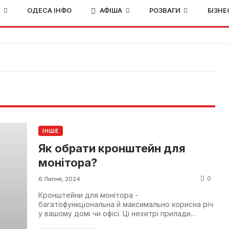
И
ОДЕСА ІНФО
АФІША
РОЗВАГИ
БІЗНЕ
ІНШЕ
Як обрати кронштейн для
монітора?
0
6 Липня, 2024
Кронштейни для монітора -
багатофункціональна й максимально корисна річ
у вашому домі чи офісі. Ці нехитрі прилади
оточуються нас скрізь, а ви, м...