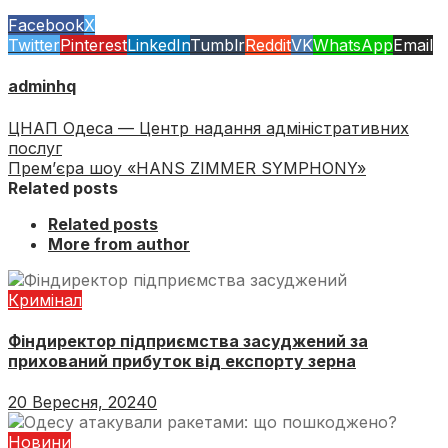
Facebook
X
Twitter
Pinterest
LinkedIn
Tumblr
Reddit
VK
WhatsApp
Email
adminhq
ЦНАП Одеса — Центр надання адміністративних
послуг
Прем’єра шоу «HANS ZIMMER SYMPHONY»
Related posts
Related posts
More from author
Кримінал
Фіндиректор підприємства засуджений за
прихований прибуток від експорту зерна
20 Вересня, 2024
0
Новини