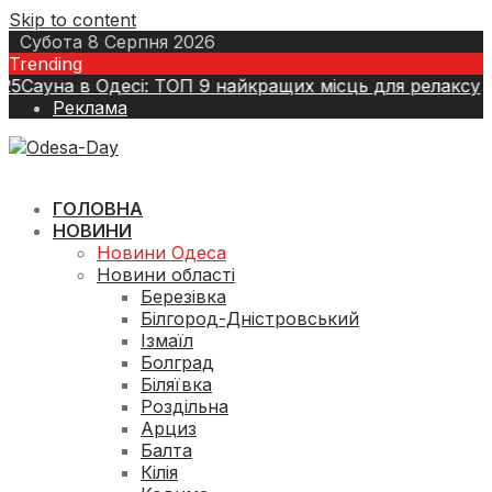
Skip to content
Субота 8 Серпня 2026
Trending
ауна в Одесі: ТОП 9 найкращих місць для релаксу
7 Ли
Реклама
ГОЛОВНА
НОВИНИ
Новини Одеса
Новини області
Березівка
Білгород-Дністровський
Ізмаїл
Болград
Біляївка
Роздільна
Арциз
Балта
Кілія