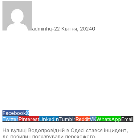
adminhq
22 Квітня, 2024
0
—
Facebook
X
Twitter
Pinterest
LinkedIn
Tumblr
Reddit
VK
WhatsApp
Email
На вулиці Водопровідній в Одесі стався інцидент,
де побили і пограбували перехожого.