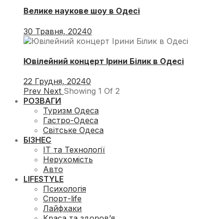
Велике наукове шоу в Одесі
30 Травня, 2024
0
Ювілейний концерт Ірини Білик в Одесі
22 Грудня, 2024
0
Prev
Next
Showing
1
Of
2
РОЗВАГИ
Туризм Одеса
Гастро-Одеса
Світське Одеса
БІЗНЕС
ІТ та Технології
Нерухомість
Авто
LIFESTYLE
Психологія
Спорт-life
Лайфхаки
Краса та здоров’я