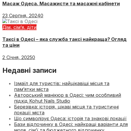
Масаж Одеса. Масажисти та масажні кабінети
23 Серпня, 2024
0
Дім, сім’я, діти
Таксі в Одесі – яка служба таксі найкраща? Огляд
та ціни
2 Січня, 2025
0
Недавні записи
Ізмаїл для туристів: найцікавіші місця та
пам’ятки міста
Авторський манікюр в Одесі: чим особливий
підхід Kohut Nails Studio
Березівка: історія, цікаві місця та туристичні
локації міста
Що символізує Одеса: історія та знакові локації
Бази відпочинку в Одесі: найкращі варіанти для
моря, сім’ї та бюджетного відпочинку