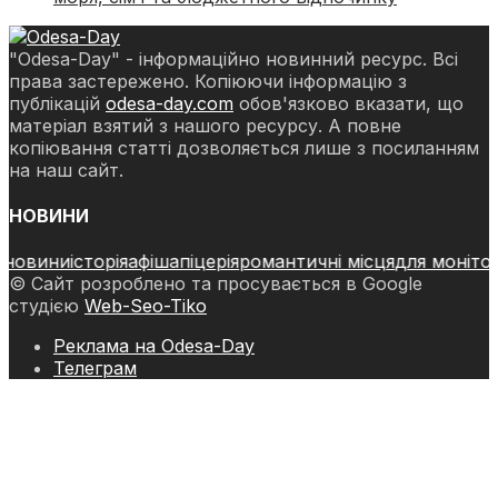
"Odesa-Day" - інформаційно новинний ресурс. Всі
права застережено. Копіюючи інформацію з
публікацій
odesa-day.com
обов'язково вказати, що
матеріал взятий з нашого ресурсу. А повне
копіювання статті дозволяється лише з посиланням
на наш сайт.
НОВИНИ
вини
історія
афіша
піцерія
романтичні місця
для монітора
к
© Сайт розроблено та просувається в Google
студією
Web-Seo-Tiko
Реклама на Odesa-Day
Телеграм