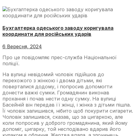
Бухгалтерка одеського заводу коригувала
координати для російських ударів
6 Вересня, 2024
Про це повідомляє прес-служба Національної
поліції.
На вулиці невідомий чоловік підійшов до
перехожого з жінкою і двома дітьми, які
поверталися додому, і попросив допомогти
донести важкі сумки. Громадянин виконав
прохання і почав нести одну сумку. На вулиці
Басейній він передав її жінці, і жінка з дітьми пішла.
Її чоловік залишився, нібито щоб покурити сигарети.
Чоловік залишився, сказав, що за цигаркою, але
коли попросив у доброго громадянина, який йому
допоміг, цигарку, той несподівано вдарив його
кулаком в обличчя. Жертва впала, а злочинець