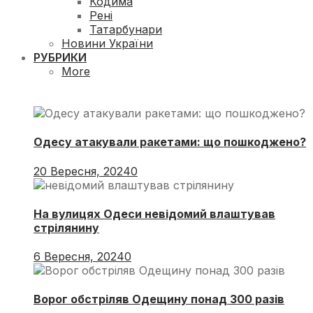
Кодима
Рені
Татарбунари
Новини України
РУБРИКИ
More
Одесу атакували ракетами: що пошкоджено?
20 Вересня, 2024
0
На вулицях Одеси невідомий влаштував
стрілянину
6 Вересня, 2024
0
Ворог обстріляв Одещину понад 300 разів