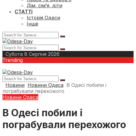
Дім, сім’я, діти
СТАТТІ
Історія Одеси
Інше
Субота 8 Серпня 2026
Trending
мертельний інцидент на трасі Одеса-Київ з участю ва
Новини
Новини Одеса
В Одесі побили і
пограбували перехожого
Новини Одеса
В Одесі побили і
пограбували перехожого