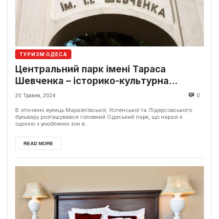
ТУРИЗМ ОДЕСА
Центральний парк імені Тараса
Шевченка – історико-культурна
пам’ятка Одеси
20 Травня, 2024
0
В оточенні вулиць Маразліївської, Успенської та Лідерсовського
бульвару розташувався головний Одеський парк, що наразі є
однією з улюблених зон в...
READ MORE