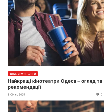
ДІМ, СІМ’Я, ДІТИ
Найкращі кінотеатри Одеса ‒ огляд та
рекомендації
8 Січня, 2025
0