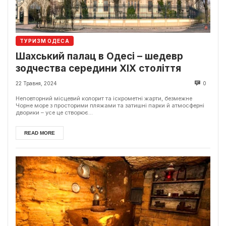
ТУРИЗМ ОДЕСА
Шахський палац в Одесі – шедевр
зодчества середини ХІХ століття
22 Травня, 2024
0
Неповторний місцевий колорит та іскрометні жарти, безмежне
Чорне море з просторими пляжами та затишні парки й атмосферні
дворики – усе це створює...
READ MORE