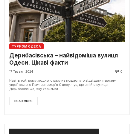
ТУРИЗМ ОДЕСА
Дерибасівська – найвідоміша вулиця
Одеси. Цікаві факти
17 Травня, 2024
0
Навіть той, кому жодного разу не пощастило відвідати перлину
українського Причорномор’я Одесу, чув, що в ній є вулиця
Дерибасівська, яку харизмат...
READ MORE